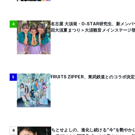
名古屋 大須発・O-STAR研究生、新メンバ
4
回大須夏まつり＞大須観音メインステージ
FRUITS ZIPPER、東武鉄道とのコラボ決定
5
ちとせよしの、進化し続ける“今”を艶やかに
6