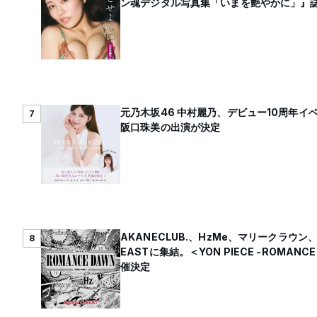
ン魂デジタル写真集「いまを艶やかに」』
元乃木坂46 中村麗乃、デビュー10周年イ
7
阪口珠美の出演が決定
AKANECLUB.、HzMe、マリークラウン、myo
8
EASTに集結。＜YON PIECE -ROMAN
催決定