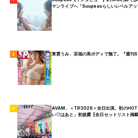
マンライブへ「Suupeasらしいレベルア
東雲うみ、至福の美ボディで魅了。『週刊S
2
AVAM、＜TIF2026＞全日出演。初のHO
3
い♡はあと」初披露【全日セットリスト掲