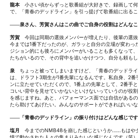
龍本
小さい頃からずっと歌番組が大好きで、録画して何
で、「青春のデッドライン」を引っ提げて歌番組に出るこ
――泉さん、芳賀さんはこの曲でご自身の役割はどんなこ
芳賀
今回は同期の選抜メンバーが増えたり、後輩の選抜
今までは1番下だったのが、ガラッと自分の立場が変わっ
ジション的にも後ろにメンバーがいることも多くなって、
たちがいるので、その背中を追いかけつつ、自分も頼もし
泉
ちょっと被ってしまいますけど、「青春のデッドライ
は、ドラフト3期生が1番先輩になるんです。私自身、2番
ンに立たせていただくので、1番上の先輩として、2番手
コいい背中を見せていかないといけないっていうのが役割
を感じますね。あと、パフォーマンス面では自信があるの
たら助けてあげたい。みんなのサポートができればいいな
――「青春のデッドライン」の振り付けはどんな感じです
塩月
今までのNMB48を崩した感じというか……もはや
情で動かされた人々の集まりみたいな感じなんです（笑）