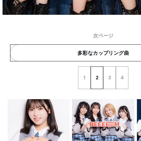
次ページ
多彩なカップリング曲
1
2
3
4