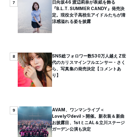
日向坂46 渡辺莉奈が表紙を飾る
7
『B.L.T. SUMMER CANDY』発売決
定。現役女子高校生アイドルたちが清
涼感溢れる姿を披露
SNS総フォロワー数530万人越え Z世
8
代のカリスマインフルエンサー・さく
ら、写真集の発売決定【コメントあ
り】
AVAM、ワンマンライブ＜
9
Lovely♡devil＞開催。新衣装＆新曲
お披露目、1stミニAL＆立川ステージ
ガーデン公演も決定