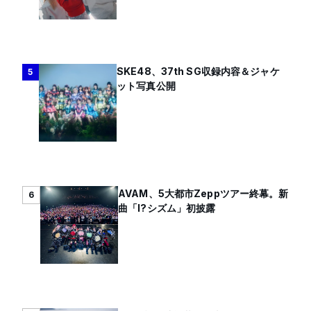
SKE48、37th SG収録内容＆ジャケ
5
ット写真公開
AVAM、5大都市Zeppツアー終幕。新
6
曲「I?シズム」初披露