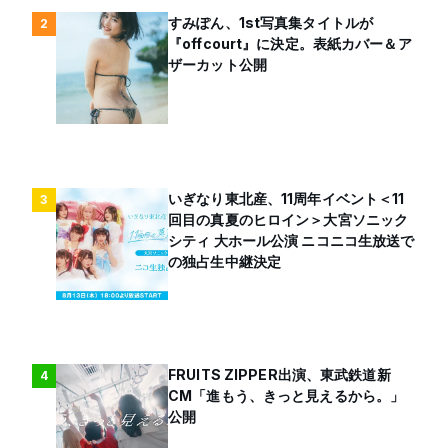
すみぽん、1st写真集タイトルが
2
『offcourt』に決定。表紙カバー＆ア
ザーカット公開
いぎなり東北産、11周年イベント＜11
3
回目の真夏のヒロイン＞大宮ソニック
シティ 大ホール公演 ニコニコ生放送で
の独占生中継決定
FRUITS ZIPPER出演、東武鉄道新
4
CM「進もう、きっと見えるから。」
公開