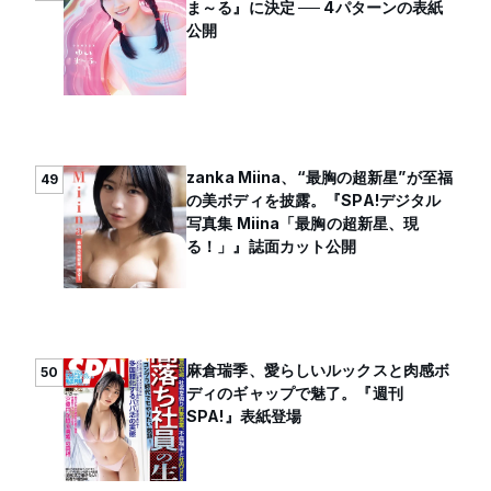
ま～る』に決定 ── 4パターンの表紙
公開
zanka Miina、“最胸の超新星”が至福
49
の美ボディを披露。『SPA!デジタル
写真集 Miina「最胸の超新星、現
る！」』誌面カット公開
麻倉瑞季、愛らしいルックスと肉感ボ
50
ディのギャップで魅了。『週刊
SPA!』表紙登場