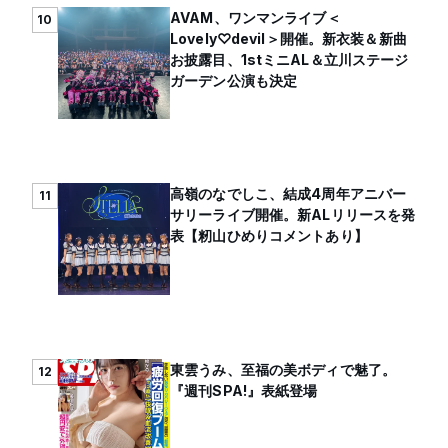
AVAM、ワンマンライブ＜
10
Lovely♡devil＞開催。新衣装＆新曲
お披露目、1stミニAL＆立川ステージ
ガーデン公演も決定
高嶺のなでしこ、結成4周年アニバー
11
サリーライブ開催。新ALリリースを発
表【籾山ひめりコメントあり】
東雲うみ、至福の美ボディで魅了。
12
『週刊SPA!』表紙登場