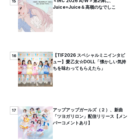
＜IRC 2026 A/W＞第2弾に、
15
Juice=Juice＆高嶺のなでしこ
【TIF2026 スペシャルミニインタビ
16
ュー】愛乙女☆DOLL「懐かしい気持
ちを味わってもらえたら」
アップアップガールズ（２）、新曲
17
「ツヨガリロン」配信リリース【メン
バーコメントあり】