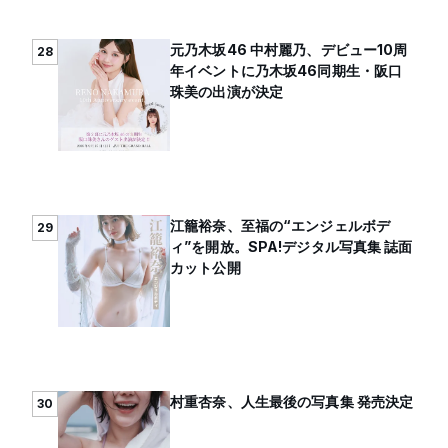
元乃木坂46 中村麗乃、デビュー10周
28
年イベントに乃木坂46同期生・阪口
珠美の出演が決定
江籠裕奈、至福の“エンジェルボデ
29
ィ”を開放。SPA!デジタル写真集 誌面
カット公開
村重杏奈、人生最後の写真集 発売決定
30