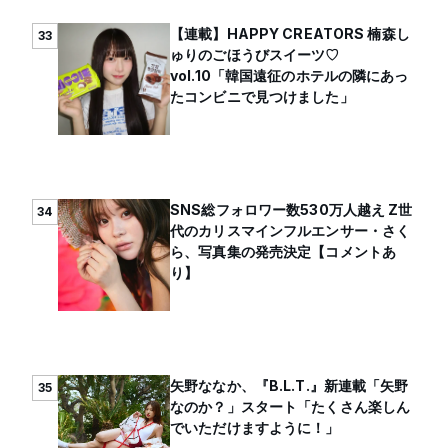
【連載】HAPPY CREATORS 楠森し
33
ゅりのごほうびスイーツ♡
vol.10「韓国遠征のホテルの隣にあっ
たコンビニで見つけました」
SNS総フォロワー数530万人越え Z世
34
代のカリスマインフルエンサー・さく
ら、写真集の発売決定【コメントあ
り】
矢野ななか、『B.L.T.』新連載「矢野
35
なのか？」スタート「たくさん楽しん
でいただけますように！」