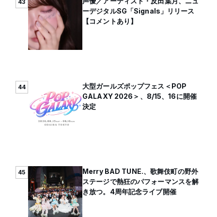
声優／アーティスト・反田葉月、ニュ
43
ーデジタルSG「Signals」リリース
【コメントあり】
大型ガールズポップフェス＜POP
44
GALAXY 2026＞、8/15、16に開催
決定
Merry BAD TUNE.、歌舞伎町の野外
45
ステージで熱狂のパフォーマンスを解
き放つ。4周年記念ライブ開催