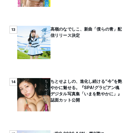
高嶺のなでしこ、新曲「僕らの青」配
13
信リリース決定
ちとせよしの、進化し続ける“今”を艶
14
やかに魅せる。『SPA!グラビアン魂
デジタル写真集「いまを艶やかに」』
誌面カット公開