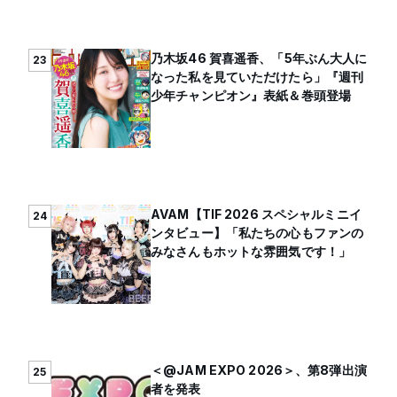
乃木坂46 賀喜遥香、「5年ぶん大人に
23
なった私を見ていただけたら」『週刊
少年チャンピオン』表紙＆巻頭登場
AVAM【TIF 2026 スペシャルミニイ
24
ンタビュー】「私たちの心もファンの
みなさんもホットな雰囲気です！」
＜@JAM EXPO 2026＞、第8弾出演
25
者を発表