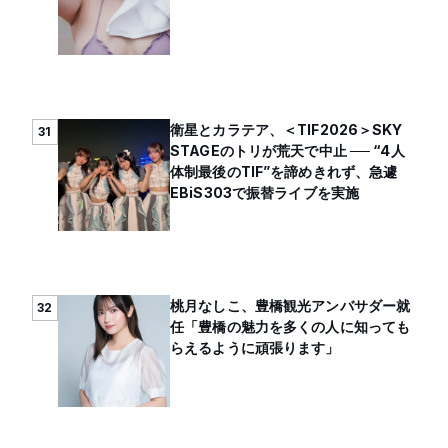
衛星とカラテア、＜TIF2026＞SKY
31
STAGEのトリが荒天で中止 ── “4人
体制最後のTIF”を諦めきれず、急遽
EBiS303で振替ライブを実施
桃月なしこ、豊橋観光アンバサダー就
32
任「豊橋の魅力を多くの人に知っても
らえるように頑張ります」