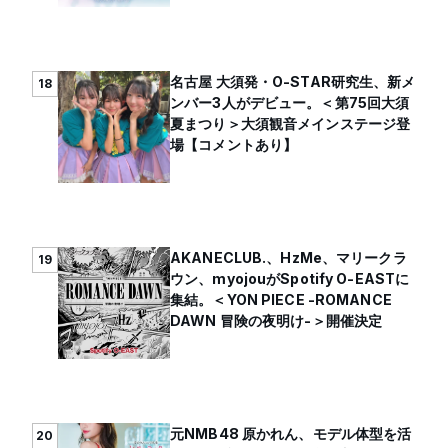
名古屋 大須発・O-STAR研究生、新メ
18
ンバー3人がデビュー。＜第75回大須
夏まつり＞大須観音メインステージ登
場【コメントあり】
AKANECLUB.、HzMe、マリークラ
19
ウン、myojouがSpotify O-EASTに
集結。＜YON PIECE -ROMANCE
DAWN 冒険の夜明け-＞開催決定
元NMB48 原かれん、モデル体型を活
20