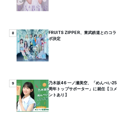
FRUITS ZIPPER、東武鉄道とのコラ
8
ボ決定
乃木坂46 一ノ瀬美空、「めんべい25
9
周年トップサポーター」に就任【コメ
ントあり】