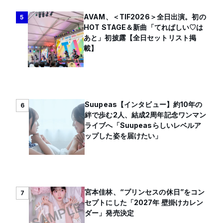
AVAM、＜TIF2026＞全日出演。初の
5
HOT STAGE＆新曲「てれぱしい♡は
あと」初披露【全日セットリスト掲
載】
Suupeas【インタビュー】約10年の
6
絆で歩む2人、結成2周年記念ワンマン
ライブへ「Suupeasらしいレベルア
ップした姿を届けたい」
宮本佳林、“プリンセスの休日”をコン
7
セプトにした「2027年 壁掛けカレン
ダー」発売決定