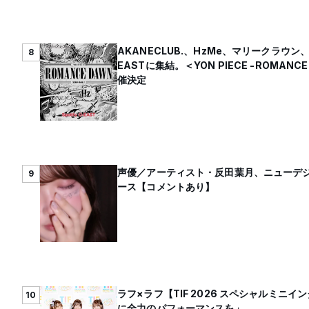
AKANECLUB.、HzMe、マリークラウン、myo
8
EASTに集結。＜YON PIECE -ROMAN
催決定
声優／アーティスト・反田葉月、ニューデジタ
9
ース【コメントあり】
ラフ×ラフ【TIF 2026 スペシャルミニ
10
に全力のパフォーマンスを」