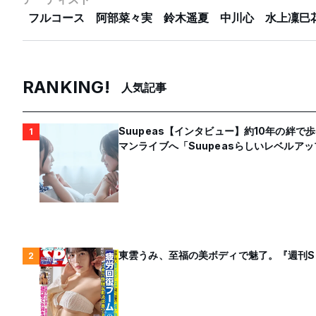
フルコース
阿部菜々実
鈴木遥夏
中川心
水上凜巳
RANKING!
人気記事
Suupeas【インタビュー】約10年の絆で
1
マンライブへ「Suupeasらしいレベルア
東雲うみ、至福の美ボディで魅了。『週刊S
2