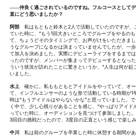
――仲良く過ごされているのですね。フルコースとしてデ
直にどう思いましたか？
阿部
私はもともと鈴木と2人で活動していたのですが、
ていた時に、“もう1回大きいところでグループをやるのも
て、ちょうどそのタイミングで、お声がけをいただきまし
うなグループになるかは決まっていませんでしたが、一歩
て加入を決めました。実際にデビューライブをするまでは
ったのですが、メンバーが集まってデビューするとなった
ういう状況が訪れたことに驚きというか、“人生は何が起
いました。
水上
確かに。私ももともとアイドルをやっていて、オー
て、インフルエンサーのような形で活動している時期が1
時は“もうアイドルはやらないかな”と思っていました。
く中で、少し心残りがあることを感じ、“やっぱりアイド
っていた時に、オーディションを見つけて参加しました。
3回目の挑戦だったので、3度目の正直という感じで楽し
中川
私は前のグループを卒業した時に休憩する期間があ