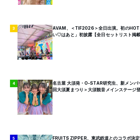
AVAM、＜TIF2026＞全日出演。初のHO
3
い♡はあと」初披露【全日セットリスト掲
名古屋 大須発・O-STAR研究生、新メンバ
4
回大須夏まつり＞大須観音メインステージ
FRUITS ZIPPER、東武鉄道とのコラボ決定
5