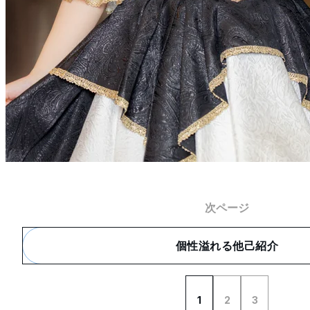
次ページ
個性溢れる他己紹介
1
2
3