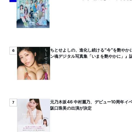
ちとせよしの、進化し続ける“今”を艶やかに
6
ン魂デジタル写真集「いまを艶やかに」』
元乃木坂46 中村麗乃、デビュー10周年イ
7
阪口珠美の出演が決定