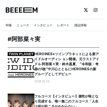
特集
ニュース
インタビュー
レポート
雑誌情報
#
阿部菜々実
HEROINES×ツインプラネットによる新ア
イドルオーディシ ョン開催。元ラストアイ
ドル 阿部菜々実・鈴木遥夏、 “令和版・奇
跡の1枚”中川心とともにHEROINESの新
グループとしてデビュー
2025.10.24
フルコース【インタビュー】個性が味とな
り完成する、唯一無二のフルコース「人生
は何が起こるかわからない」