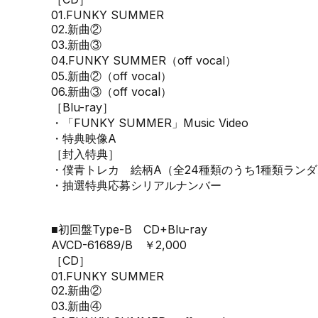
01.FUNKY SUMMER
02.新曲②
03.新曲③
04.FUNKY SUMMER（off vocal）
05.新曲②（off vocal）
06.新曲③（off vocal）
［Blu-ray］
・「FUNKY SUMMER」Music Video
・特典映像A
［封入特典］
・僕青トレカ 絵柄A（全24種類のうち1種類ラン
・抽選特典応募シリアルナンバー
■初回盤Type-B CD+Blu-ray
AVCD-61689/B ￥2,000
［CD］
01.FUNKY SUMMER
02.新曲②
03.新曲④