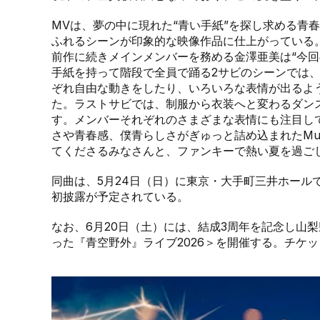
MVは、夢の中に現れた“青い手紙”を探し求める青
ふれるシーンが印象的な映像作品に仕上がっている
前作に続きメインメンバーを務める金澤亜美は“今回のM
手紙を持って階段で全員で踊る2サビのシーンでは
ぞれ自由な動きをしたり、いろいろな表情が出るよ
た。ラストサビでは、制服から衣装へと変わるダン
す。メンバーそれぞれのさまざまな表情にも注目し
さや青春感、僕青らしさがぎゅっと詰め込まれたMus
てくださるみなさんと、ファンキーで熱い夏を過ご
同曲は、5月24日（日）に東京・大手町三井ホール
初披露が予定されている。
なお、6月20日（土）には、結成3周年を記念し山
った『青空野外』ライブ2026＞を開催する。チケ