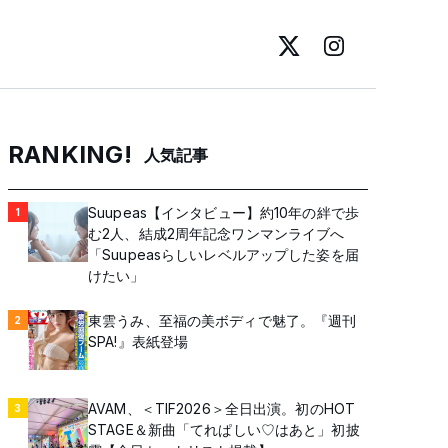
RANKING!
人気記事
Suupeas【インタビュー】約10年の絆で歩
1
む2人、結成2周年記念ワンマンライブへ
「Suupeasらしいレベルアップした姿を届
けたい」
東雲うみ、至福の美ボディで魅了。『週刊
2
SPA!』表紙登場
AVAM、＜TIF2026＞全日出演。初のHOT
3
STAGE＆新曲「てれぱしい♡はあと」初披