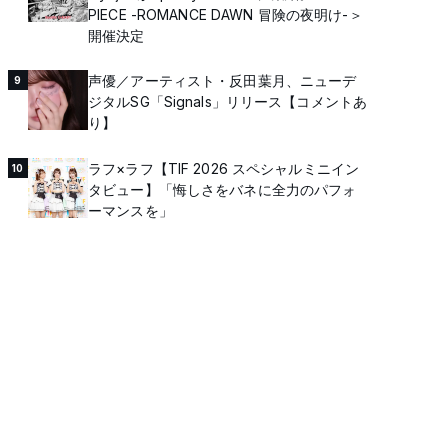
PIECE -ROMANCE DAWN 冒険の夜明け-＞
開催決定
声優／アーティスト・反田葉月、ニューデ
9
ジタルSG「Signals」リリース【コメントあ
り】
ラフ×ラフ【TIF 2026 スペシャルミニイン
10
タビュー】「悔しさをバネに全力のパフォ
ーマンスを」