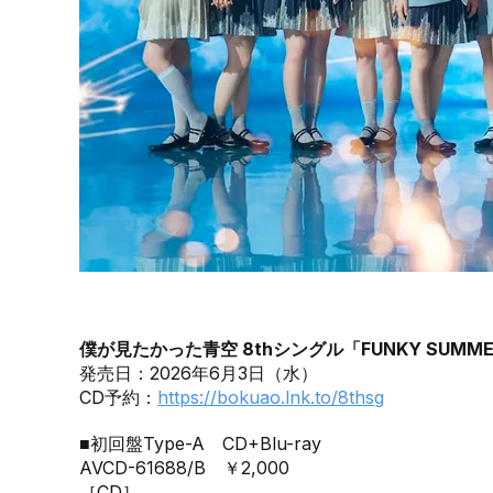
僕が見たかった青空 8thシングル「FUNKY SUMM
発売日：2026年6月3日（水）
CD予約：
https://bokuao.lnk.to/8thsg
■初回盤Type-A CD+Blu-ray
AVCD-61688/B ￥2,000
［CD］