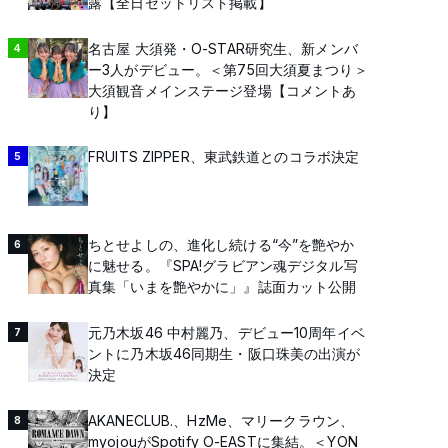
露【全日セットリスト掲載】
名古屋 大須発・O-STAR研究生、新メンバ
4
ー3人がデビュー。＜第75回大須夏まつり＞
大須観音メインステージ登場【コメントあ
り】
FRUITS ZIPPER、東武鉄道とのコラボ決定
5
ちとせよしの、進化し続ける“今”を艶やか
6
に魅せる。『SPA!グラビアン魂デジタル写
真集「いまを艶やかに」』誌面カット公開
元乃木坂46 中村麗乃、デビュー10周年イベ
7
ントに乃木坂46同期生・阪口珠美の出演が
決定
AKANECLUB.、HzMe、マリークラウン、
8
myojouがSpotify O-EASTに集結。＜YON