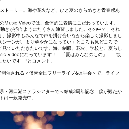
春ストーリー。海や花火など、ひと夏のきらめきと青春感あ
。
usic Videoでは、全体的に表情にこだわっています。
、動きが揃うようにたくさん練習しました。その中で、それ
う、撮影中もみんなで声を掛け合いながら楽しく撮影しまし
スシーンが、より華やかになっていくところも見どころで
て見ていただきたいです。海、制服、花火、学校と、夏らし
ic Videoになっています！ 「夏はみんなのもの」――観
したいです！”とコメント。
で開催される＜僕青全国フリーライブ&握手会＞で、ライブ
梨県・河口湖ステラシアターで＜結成3周年記念 僕が観たか
ットは一般発売中。