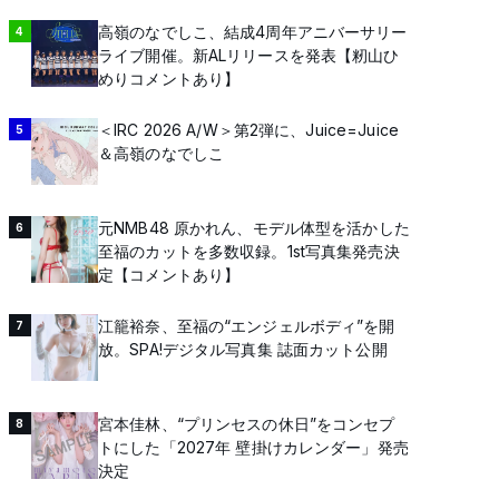
高嶺のなでしこ、結成4周年アニバーサリー
4
ライブ開催。新ALリリースを発表【籾山ひ
めりコメントあり】
＜IRC 2026 A/W＞第2弾に、Juice=Juice
5
＆高嶺のなでしこ
元NMB48 原かれん、モデル体型を活かした
6
至福のカットを多数収録。1st写真集発売決
定【コメントあり】
江籠裕奈、至福の“エンジェルボディ”を開
7
放。SPA!デジタル写真集 誌面カット公開
宮本佳林、“プリンセスの休日”をコンセプ
8
トにした「2027年 壁掛けカレンダー」発売
決定