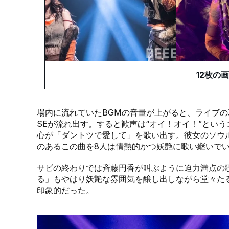
12
枚の画
場内に流れていたBGMの音量が上がると、ライブ
SEが流れ出す。すると歓声は“オイ！オイ！”とい
心が「ダントツで愛して」を歌い出す。彼女のソウ
のあるこの曲を8人は情熱的かつ妖艶に歌い継いで
サビの終わりでは斉藤円香が叫ぶように迫力満点の
る」もやはり妖艶な雰囲気を醸し出しながら堂々た
印象的だった。