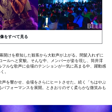
像をすべて見る
の幕開けを察知した観客から大歓声が上がる。間髪入れずに
うコールへと変貌。そんな中、メンバーが姿を現し、筒井澪
ルフルな歌声に会場のテンションが一気に高まる中、躍動感
いく。
歌声を響かせ、会場をさらにヒートさせた。続く「ちはやぶ
るパフォーマンスを展開。ときおりのぞく柔らかな微笑みも