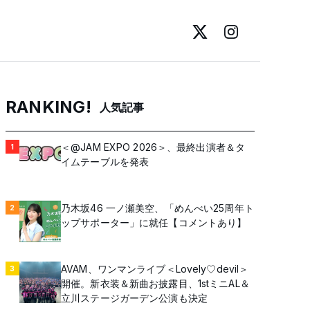
RANKING!
人気記事
＜@JAM EXPO 2026＞、最終出演者＆タ
1
イムテーブルを発表
乃木坂46 一ノ瀬美空、「めんべい25周年ト
2
ップサポーター」に就任【コメントあり】
AVAM、ワンマンライブ＜Lovely♡devil＞
3
開催。新衣装＆新曲お披露目、1stミニAL＆
立川ステージガーデン公演も決定