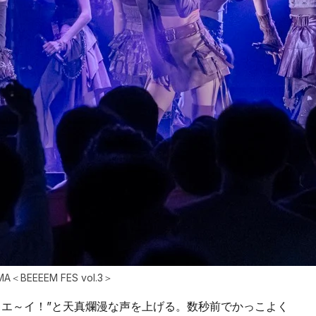
A＜BEEEEM FES vol.3＞
イエ～イ！”と天真爛漫な声を上げる。数秒前でかっこよく