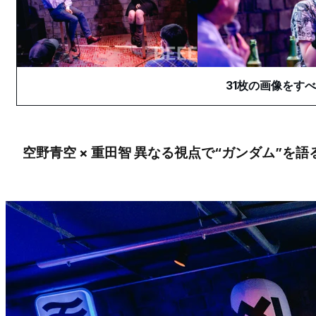
31
枚の画像をすべ
空野青空 × 重田智 異なる視点で“ガンダム”を語