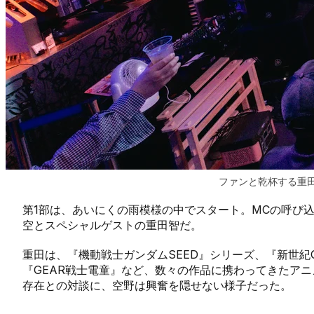
ファンと乾杯する重
第1部は、あいにくの雨模様の中でスタート。MCの呼び
空とスペシャルゲストの重田智だ。
重田は、『機動戦士ガンダムSEED』シリーズ、『新世紀
『GEAR戦士電童』など、数々の作品に携わってきたア
存在との対談に、空野は興奮を隠せない様子だった。