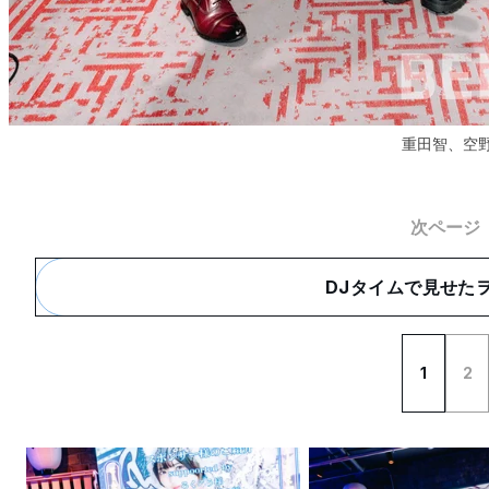
重田智、空
次ページ
DJタイムで見せた
1
2