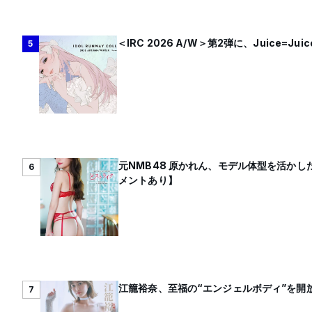
＜IRC 2026 A/W＞第2弾に、Juice=J
5
元NMB48 原かれん、モデル体型を活かし
6
メントあり】
江籠裕奈、至福の“エンジェルボディ”を開放
7