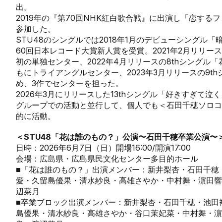
出。
2019年の『第70回NHK紅白歌合戦』に出演し「恋する
参加した。
STU48のシングルでは2018年1月のデビューシングル
60回日本レコード大賞新人賞を受賞。2021年2月リリー
初の単独センター、2022年4月リリースの8thシング
もにトライアングルセンター、2023年3月リリースの9t
め、3作でセンターを担った。
2026年3月にリリースした13thシングル「好きすぎて
グループでの活動と並行して、個人でも＜石田千穂ソロコン
的に活動。
＜STU48「花は誰のもの？」公演〜石田千穂卒業公演〜
日時：2026年6月7日（日）開場16:00/開演17:00
会場：広島県・広島県民文化センター多目的ホール
■「花は誰のもの？」出演メンバー：新井梨杏・石田千穂
愛・久留島優果・清水紗良・高雄さやか・中村舞・濵田響
辺菜月
■卒業ブロック出演メンバー：新井梨杏・石田千穂・池田
島優果・清水紗良・高雄さやか・谷口茉妃菜・中村舞・