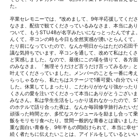
た。
卒業セレモニーでは、“改めまして、9年半応援してくだ
なさま、配信で観てくださっているみなさま、本当にあり
ついて、もうSTU48が名字みたいになっとったんです
んくて。卒コンの時も今日も全然実感が湧いとらんくて。
たり前になっていたので、なんか明日からはただの石田千
議な気持ちでいます。卒コンを通して、改めて私はたくさ
と実感しました。なので、最後にこの場を借りて、各方面
のみなさま。「無理そうだけど言うだけ言ってみるか」と
叶えてくださっていました。メンバーのことを一番に考え
らっしゃるから、私たちはステージで1番可愛い自分でい
した。休業してしまったり、こだわりがかなり強かったり
くさんの愛を注いでくださって本当にありがとうございま
みなさん。私は学生生活をしっかり送れなかったので、ST
のホテルで語り合った夜は、なんか毎回修学旅行みたいだ
頑張った時間とか、多忙なスケジュールを励まし合って乗
飯をモリモリ食べたり。世間一般的な青春とは違いました
重な面白い青春を、9年半もの間続けられて、本当に幸せ
続く者たちに伝えたいことは、アイドルをしているといい