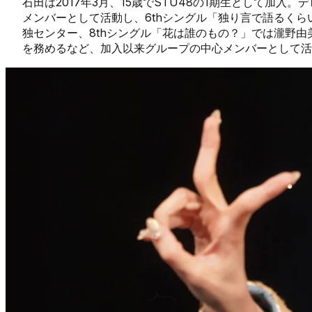
石田は2017年3月、15歳でSTU48の1期生として加
メンバーとして活動し、6thシングル「独り言で語るくら
独センター、8thシングル「花は誰のもの？」では瀧野
を務めるなど、加入以来グループの中心メンバーとして活