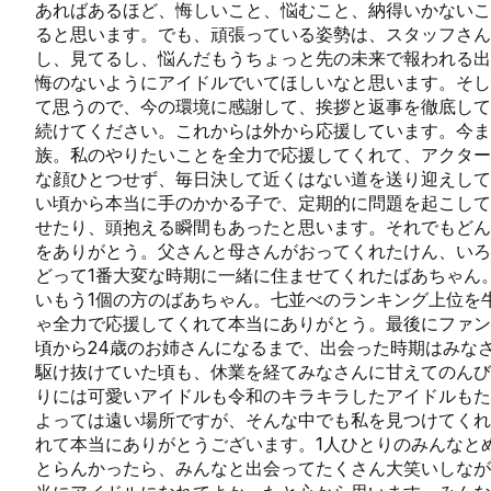
あればあるほど、悔しいこと、悩むこと、納得いかないこ
ると思います。でも、頑張っている姿勢は、スタッフさん
し、見てるし、悩んだもうちょっと先の未来で報われる出
悔のないようにアイドルでいてほしいなと思います。そし
て思うので、今の環境に感謝して、挨拶と返事を徹底して
続けてください。これからは外から応援しています。今
族。私のやりたいことを全力で応援してくれて、アクター
な顔ひとつせず、毎日決して近くはない道を送り迎えして
い頃から本当に手のかかる子で、定期的に問題を起こして
せたり、頭抱える瞬間もあったと思います。それでもどん
をありがとう。父さんと母さんがおってくれたけん、いろ
どって1番大変な時期に一緒に住ませてくれたばあちゃん。
いもう1個の方のばあちゃん。七並べのランキング上位を
ゃ全力で応援してくれて本当にありがとう。最後にファン
頃から24歳のお姉さんになるまで、出会った時期はみな
駆け抜けていた頃も、休業を経てみなさんに甘えてのんび
りには可愛いアイドルも令和のキラキラしたアイドルもた
よっては遠い場所ですが、そんな中でも私を見つけてくれ
れて本当にありがとうございます。1人ひとりのみんなと
とらんかったら、みんなと出会ってたくさん大笑いしなが