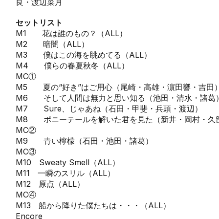
良・渡辺菜月
セットリスト
M1 花は誰のもの？（ALL）
M2 暗闇（ALL）
M3 僕はこの海を眺めてる（ALL）
M4 僕らの春夏秋冬（ALL）
MC①
M5 夏の“好き”はご用心（尾崎・高雄・濵田響・吉田
M6 そして人間は無力と思い知る（池田・清水・諸葛
M7 Sure、じゃあね（石田・甲斐・兵頭・渡辺）
M8 ポニーテールを解いた君を見た（新井・岡村・
MC②
M9 青い檸檬（石田・池田・諸葛）
MC③
M10 Sweaty Smell（ALL）
M11 一瞬のスリル（ALL）
M12 原点（ALL）
MC④
M13 船から降りた僕たちは・・・（ALL）
Encore