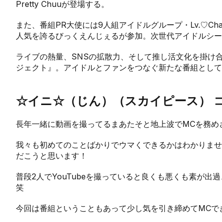
Pretty Chuuが登場する。
また、番組PR大使には9人組アイドルグループ・Lv.♡C
人気を誇るびっくえんじぇるが参加。次世代アイドルシ
ライブの熱量、SNSの拡散力、そして推し活文化を掛け合わせる
ジェクト』。アイドルとファンをつなぐ新たな番組として
☆イニ☆（じん）（スカイピース） 
長年一緒に動画を撮ってるまあたそと地上波でMCを務め
我々も初めてのことばかりでウマくできるかはわかりませ
だこうと思います！
普段2人でYouTubeを撮っていると良くも悪くも素が
笑
今回は番組ということもあって少し気を引き締めてMCで