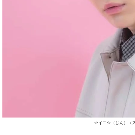
☆イニ☆（じん）（