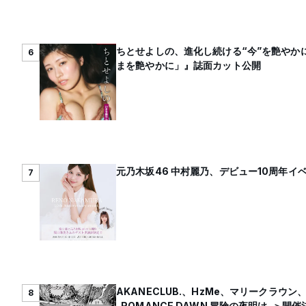
ちとせよしの、進化し続ける“今”を艶やか
6
まを艶やかに」』誌面カット公開
元乃木坂46 中村麗乃、デビュー10周年
7
AKANECLUB.、HzMe、マリークラウン、my
8
-ROMANCE DAWN 冒険の夜明け-＞開催