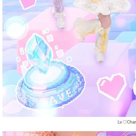
Lv.♡Cha