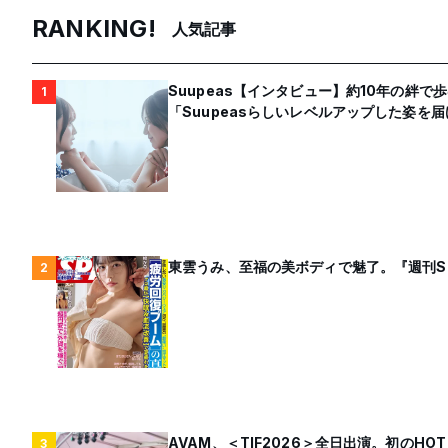
RANKING!
人気記事
Suupeas【インタビュー】約10年の絆
1
「Suupeasらしいレベルアップした姿を
東雲うみ、至福の美ボディで魅了。『週刊S
2
AVAM、＜TIF2026＞全日出演。初のH
3