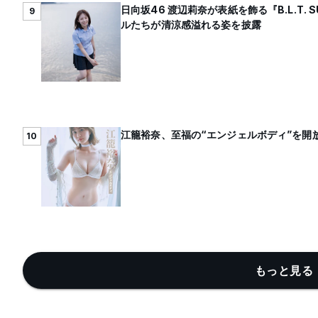
日向坂46 渡辺莉奈が表紙を飾る『B.L.T.
9
ルたちが清涼感溢れる姿を披露
江籠裕奈、至福の“エンジェルボディ”を開放
10
もっと見る 