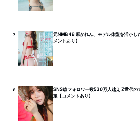
元NMB48 原かれん、モデル体型を活かし
7
メントあり】
SNS総フォロワー数530万人越え Z世
8
定【コメントあり】