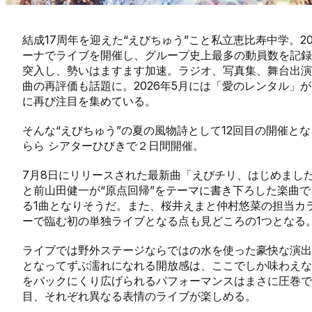
結成17周年を迎えた“えびちゅう”こと私立恵比寿中学。2
ーナでライブを開催し、グループ史上最多の動員数を記録
突入し、勢いはますます加速。ラジオ、写真集、舞台出演
曲の再評価も話題に。2026年5月には「愛のレンタル」が
に再び注目を集めている。
そんな“えびちゅう”の夏の風物詩として12回目の開催とな
らら シアターひびきで２日間開催。
7月8日にリリースされた最新曲「えびチリ、はじめまし
と前山田健一が“原点回帰”をテーマに書き下ろした楽曲で
る1曲となりそうだ。また、桜井えまと仲村悠菜の担当カ
ーで臨む初の単独ライブとなる点も見どころの1つとなる
ライブでは野外ステージならではの水を使った豪快な演出
となってずぶ濡れになれる開放感は、ここでしか味わえな
をバックにくり広げられるパフォーマンスはまさに圧巻で
目、それぞれ異なる表情のライブが楽しめる。