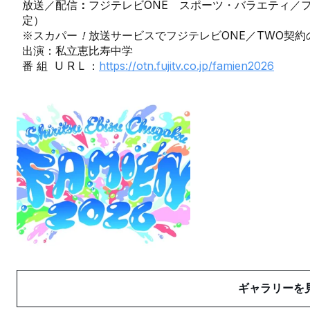
放送／配信
：
フジテレビONE スポーツ・バラエティ／フジ
定）
※スカパー
！
放送サービスでフジテレビONE／TWO契約
出演：私立恵比寿中学
番 組 U R L ：
https://otn.fujitv.co.jp/famien2026
ギャラリーを