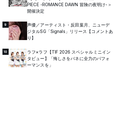
PIECE -ROMANCE DAWN 冒険の夜明け-＞
開催決定
声優／アーティスト・反田葉月、ニューデ
9
ジタルSG「Signals」リリース【コメントあ
り】
ラフ×ラフ【TIF 2026 スペシャルミニイン
10
タビュー】「悔しさをバネに全力のパフォ
ーマンスを」