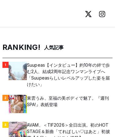
RANKING!
人気記事
Suupeas【インタビュー】約10年の絆で歩
1
む2人、結成2周年記念ワンマンライブへ
「Suupeasらしいレベルアップした姿を届
けたい」
東雲うみ、至福の美ボディで魅了。『週刊
2
SPA!』表紙登場
AVAM、＜TIF2026＞全日出演。初のHOT
3
STAGE＆新曲「てれぱしい♡はあと」初披