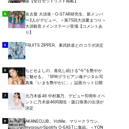
露【全日セットリスト掲載】
名古屋 大須発・O-STAR研究生、新メンバ
4
ー3人がデビュー。＜第75回大須夏まつり＞
大須観音メインステージ登場【コメントあ
り】
FRUITS ZIPPER、東武鉄道とのコラボ決定
5
ちとせよしの、進化し続ける“今”を艶やか
6
に魅せる。『SPA!グラビアン魂デジタル写
真集「いまを艶やかに」』誌面カット公開
元乃木坂46 中村麗乃、デビュー10周年イベ
7
ントに乃木坂46同期生・阪口珠美の出演が
決定
AKANECLUB.、HzMe、マリークラウン、
8
myojouがSpotify O-EASTに集結。＜YON