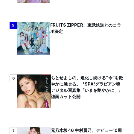
FRUITS ZIPPER、東武鉄道とのコラ
5
ボ決定
ちとせよしの、進化し続ける“今”を艶
6
やかに魅せる。『SPA!グラビアン魂
デジタル写真集「いまを艶やかに」』
誌面カット公開
元乃木坂46 中村麗乃、デビュー10周
7