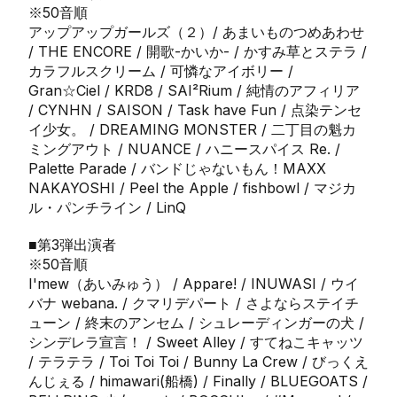
※50音順
アップアップガールズ（２）/ あまいものつめあわせ
/ THE ENCORE / 開歌-かいか- / かすみ草とステラ /
カラフルスクリーム / 可憐なアイボリー /
Gran☆Ciel / KRD8 / SAI²Rium / 純情のアフィリア
/ CYNHN / SAISON / Task have Fun / 点染テンセ
イ少女。 / DREAMING MONSTER / 二丁目の魁カ
ミングアウト / NUANCE / ハニースパイス Re. /
Palette Parade / バンドじゃないもん！MAXX
NAKAYOSHI / Peel the Apple / fishbowl / マジカ
ル・パンチライン / LinQ
■第3弾出演者
※50音順
I'mew（あいみゅう） / Appare! / INUWASI / ウイ
バナ webana. / クマリデパート / さよならステイチ
ューン / 終末のアンセム / シュレーディンガーの犬 /
シンデレラ宣言！ / Sweet Alley / すてねこキャッツ
/ テラテラ / Toi Toi Toi / Bunny La Crew / びっくえ
んじぇる / himawari(船橋) / Finally / BLUEGOATS /