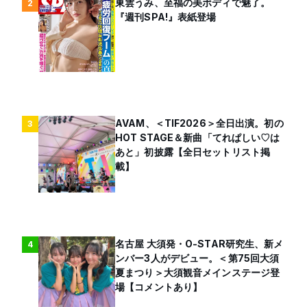
東雲うみ、至福の美ボディで魅了。
2
『週刊SPA!』表紙登場
AVAM、＜TIF2026＞全日出演。初の
3
HOT STAGE＆新曲「てれぱしい♡は
あと」初披露【全日セットリスト掲
載】
名古屋 大須発・O-STAR研究生、新メ
4
ンバー3人がデビュー。＜第75回大須
夏まつり＞大須観音メインステージ登
場【コメントあり】