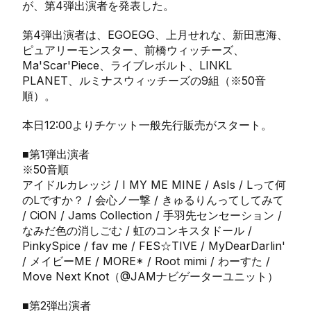
が、第4弾出演者を発表した。
第4弾出演者は、EGOEGG、上月せれな、新田恵海、
ピュアリーモンスター、前橋ウィッチーズ、
Ma'Scar'Piece、ライブレボルト、LINKL
PLANET、ルミナスウィッチーズの9組（※50音
順）。
本日12:00よりチケット一般先行販売がスタート。
■第1弾出演者
※50音順
アイドルカレッジ / I MY ME MINE / AsIs / Lって何
のLですか？ / 会心ノ一撃 / きゅるりんってしてみて
/ CiON / Jams Collection / 手羽先センセーション /
なみだ色の消しごむ / 虹のコンキスタドール /
PinkySpice / fav me / FES☆TIVE / MyDearDarlin'
/ メイビーME / MORE* / Root mimi / わーすた /
Move Next Knot（@JAMナビゲーターユニット）
■第2弾出演者