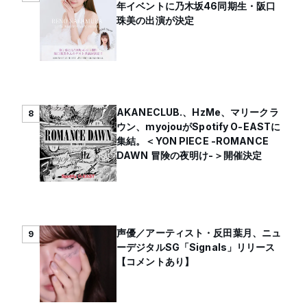
年イベントに乃木坂46同期生・阪口
珠美の出演が決定
AKANECLUB.、HzMe、マリークラ
8
ウン、myojouがSpotify O-EASTに
集結。＜YON PIECE -ROMANCE
DAWN 冒険の夜明け-＞開催決定
声優／アーティスト・反田葉月、ニュ
9
ーデジタルSG「Signals」リリース
【コメントあり】