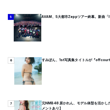
AVAM、5大都市Zeppツアー終幕。新曲「
5
すみぽん、1st写真集タイトルが『offco
6
元NMB48 原かれん、モデル体型を活かし
7
メントあり】