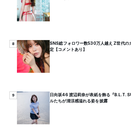
SNS総フォロワー数530万人越え Z世
8
定【コメントあり】
日向坂46 渡辺莉奈が表紙を飾る『B.L.T.
9
ルたちが清涼感溢れる姿を披露