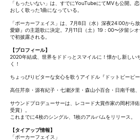
「もったいない」は、すでにYouTubeにてMVも公開
おしく歌った1曲になっている。
「ポーカーフェイス」は、7月8日（水）深夜24:00から
愛癖』の主題歌に決定。7月11日（土）19：00〜汐留
で初披露される。
【プロフィール】
2020年結成、世界をドドっとスマイルに！懐かし新し
く！
ちょっぴりビターな女心を歌うアイドル『ドットビーピー
高任芹奈・源有紀子・七瀬汐里・森山小百合・日南千穂、
サウンドプロデューサーは、レコード大賞作家の岡村洋佑
受賞）。
これまでに4枚のシングル、1枚のアルバムをリリース。
【タイアップ情報】
「ポーカーフェイス」