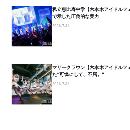
私立恵比寿中学【六本木アイドルフェ
で示した圧倒的な実力
2026.7.31
マリークラウン【六本木アイドルフェ
た“可憐にして、不屈。”
2026.7.31