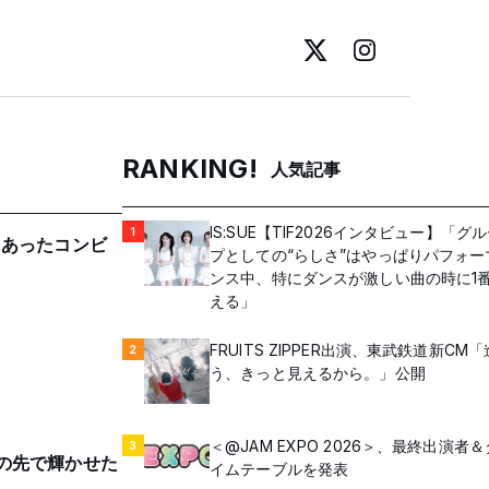
RANKING!
人気記事
IS:SUE【TIF2026インタビュー】「グ
1
隣にあったコンビ
プとしての“らしさ”はやっぱりパフォー
ンス中、特にダンスが激しい曲の時に1
える」
FRUITS ZIPPER出演、東武鉄道新CM
2
う、きっと見えるから。」公開
＜@JAM EXPO 2026＞、最終出演者＆
3
利の先で輝かせた
イムテーブルを発表