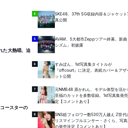
SKE48、37th SG収録内容＆ジャケッ
4
真公開
AVAM、5大都市Zeppツアー終幕。新曲「
5
シズム」初披露
まれた大熱唱、迫
すみぽん、1st写真集タイトルが
6
『offcourt』に決定。表紙カバー＆アザ
ット公開
元NMB48 原かれん、モデル体型を活か
7
至福のカットを多数収録。1st写真集発
定【コメントあり】
トコースターの
SNS総フォロワー数530万人越え Z世代
8
リスマインフルエンサー・さくら、写真
の発売決定【コメントあり】