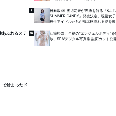
日向坂46 渡辺莉奈が表紙を飾る『B.L.T
9
SUMMER CANDY』発売決定。現役女
校生アイドルたちが清涼感溢れる姿を披
個性あふれるステ
江籠裕奈、至福の“エンジェルボディ”を
10
放。SPA!デジタル写真集 誌面カット公
」で始まったド