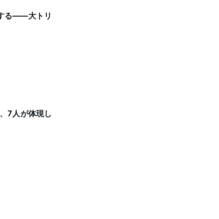
する——大トリ
、7人が体現し