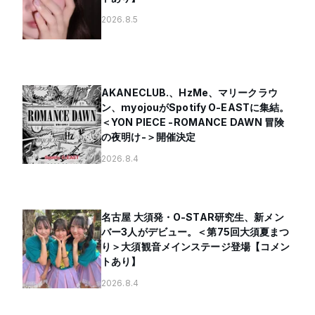
2026.8.5
AKANECLUB.、HzMe、マリークラウ
ン、myojouがSpotify O-EASTに集結。
＜YON PIECE -ROMANCE DAWN 冒険
の夜明け-＞開催決定
2026.8.4
名古屋 大須発・O-STAR研究生、新メン
バー3人がデビュー。＜第75回大須夏まつ
り＞大須観音メインステージ登場【コメン
トあり】
2026.8.4