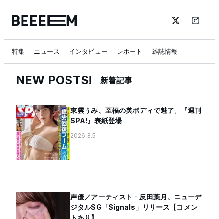
特集
ニュース
インタビュー
レポート
雑誌情報
NEW POSTS!
新着記事
東雲うみ、至福の美ボディで魅了。『週刊
SPA!』表紙登場
2026.8.5
声優／アーティスト・反田葉月、ニューデ
ジタルSG「Signals」リリース【コメン
トあり】