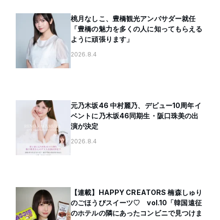
桃月なしこ、豊橋観光アンバサダー就任
「豊橋の魅力を多くの人に知ってもらえる
ように頑張ります」
2026.8.4
元乃木坂46 中村麗乃、デビュー10周年イ
ベントに乃木坂46同期生・阪口珠美の出
演が決定
2026.8.4
【連載】HAPPY CREATORS 楠森しゅり
のごほうびスイーツ♡ vol.10「韓国遠征
のホテルの隣にあったコンビニで見つけま