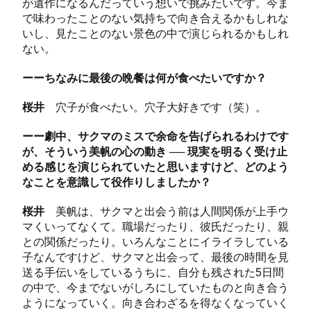
が遺作になるんだっていう想いで挑みたいです。今ま
で味わったことのない気持ちで向き合えるかもしれな
いし、見たことのない景色の中で演じられるかもしれ
ない。
ーーちなみに最後の晩餐は何が食べたいですか？
桜井
穴子が食べたい。穴子大好きです（笑）。
ーー劇中、サクマのミスで余命を告げられるわけです
が、そういう美帆の心の動き ── 現実を明るく受け止
める感じを演じられていたと思いますけど、どのよう
なことを意識して役作りしましたか？
桜井
美帆は、サクマと出会う前は人間関係が上手ウ
マくいってなくて。職場だったり、彼氏だったり、親
との関係だったり。いろんなことにイライラしている
子なんですけど、サクマと出会って、最後の時間を見
送る手伝いをしているうちに、自分も残された5日間
の中で、今までないがしろにしていたものと向き合う
ようになっていく。向き合わざるを得なくなっていく