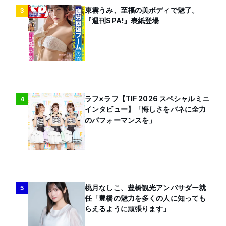
東雲うみ、至福の美ボディで魅了。
3
『週刊SPA!』表紙登場
ラフ×ラフ【TIF 2026 スペシャルミニ
4
インタビュー】「悔しさをバネに全力
のパフォーマンスを」
桃月なしこ、豊橋観光アンバサダー就
5
任「豊橋の魅力を多くの人に知っても
らえるように頑張ります」