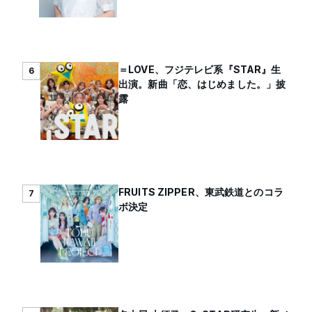
＝LOVE、フジテレビ系『STAR』生
6
出演。新曲「恋、はじめました。」披
露
FRUITS ZIPPER、東武鉄道とのコラ
7
ボ決定