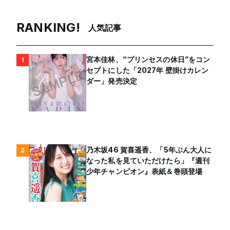
RANKING!
人気記事
宮本佳林、“プリンセスの休日”をコン
1
セプトにした「2027年 壁掛けカレン
ダー」発売決定
乃木坂46 賀喜遥香、「5年ぶん大人に
2
なった私を見ていただけたら」『週刊
少年チャンピオン』表紙＆巻頭登場