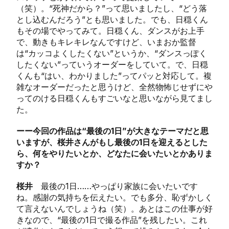
（笑）。“死神だから？”って思いましたし、“どう落
とし込むんだろう”とも思いました。でも、日穏くん
もその場でやってみて。日穏くん、ダンスがお上手
で、動きもキレキレなんですけど、いまおか監督
は“カッコよくしたくない”というか、“ダンスっぽく
したくない”っていうオーダーをしていて。で、日穏
くんも“はい、わかりました”ってパッと対応して。複
雑なオーダーだったと思うけど、全然物怖じせずにや
ってのける日穏くんもすごいなと思いながら見てまし
た。
ーー今回の作品は“最後の1日”が大きなテーマだと思
いますが、桜井さんがもし最後の1日を迎えるとした
ら、何をやりたいとか、どなたに会いたいとかありま
すか？
桜井
最後の1日……やっぱり家族に会いたいです
ね。感謝の気持ちを伝えたい。でも多分、恥ずかしく
て言えないんでしょうね（笑）。あとはこの仕事が好
きなので、“最後の1日で撮る作品”を残したい。これ