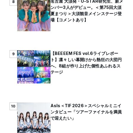
名古屋 大須発・O-STAR研究生、新メ
8
ンバー3人がデビュー。＜第75回大須
夏まつり＞大須観音メインステージ登
場【コメントあり】
【BEEEEM FES vol.6ライブレポー
9
ト】凛々しい幕開けから熱狂の大団円
へ、8組が作り上げた個性あふれるス
テージ
AsIs＜TIF 2026＞スペシャルミニイ
10
ンタビュー「ツアーファイナルを満員
で迎えたい」