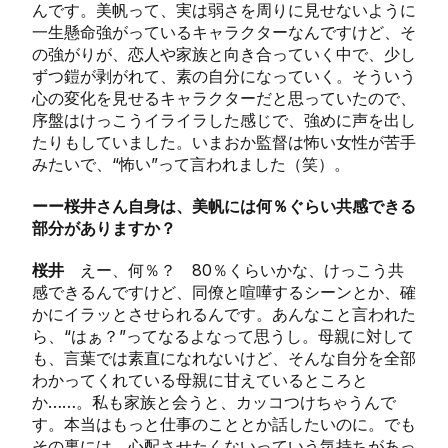
んです。美帆って、実は弱さを周りに見せないように
一生懸命強がっているキャラクターなんですけど、そ
の強がりが、恋人や家族と向き合っていく中で、少し
ずつ鎧が剥がれて、素の自分になっていく。そういう
心の変化を見せるキャラクターだと思っていたので、
序盤はけっこうイライラした感じで、強めに声を出し
たりもしていました。いまおか監督は怖い女性が苦手
みたいで、“怖い”って言われました（笑）。
ーー桜井さん自身は、美帆には何％ぐらい共感できる
部分がありますか？
桜井
えー、何％？ 80％くらいかな、けっこう共
感できるんですけど、同僚と喧嘩するシーンとか、確
かにイラッとさせられるんです。あんなこと言われた
ら、“はぁ？”ってなるよなって思うし。母親に対して
も、言葉では素直になれないけど、そんな自分を全部
わかってくれている母親に甘えているところと
か……。私も家族と会うと、カッコつけちゃうんで
す。本当はもっと仕事のこととか話したいのに。でも
その裏には、心配させたくないっていう気持ちがあっ