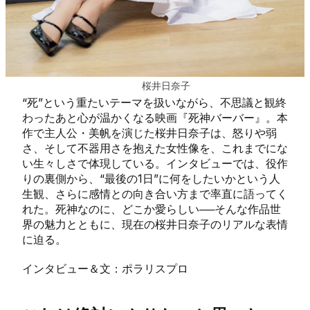
桜井⽇奈子
“死”という重たいテーマを扱いながら、不思議と観終
わったあと心が温かくなる映画『死神バーバー』。本
作で主人公・美帆を演じた桜井日奈子は、怒りや弱
さ、そして不器用さを抱えた女性像を、これまでにな
い生々しさで体現している。インタビューでは、役作
りの裏側から、“最後の1日”に何をしたいかという人
生観、さらに感情との向き合い方まで率直に語ってく
れた。死神なのに、どこか愛らしい──そんな作品世
界の魅力とともに、現在の桜井日奈子のリアルな表情
に迫る。
インタビュー＆文：ポラリスプロ