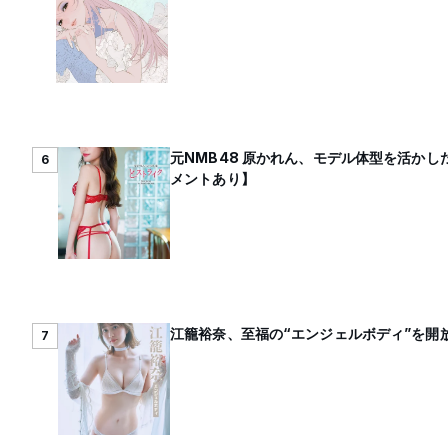
元NMB48 原かれん、モデル体型を活かし
6
メントあり】
江籠裕奈、至福の“エンジェルボディ”を開放
7