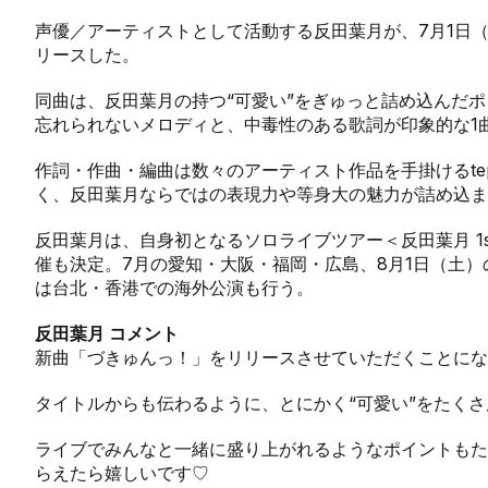
声優／アーティストとして活動する反田葉月が、7月1日（
リースした。
同曲は、反田葉月の持つ“可愛い”をぎゅっと詰め込んだ
忘れられないメロディと、中毒性のある歌詞が印象的な1
作詞・作曲・編曲は数々のアーティスト作品を手掛けるtep
く、反田葉月ならではの表現力や等身大の魅力が詰め込ま
反田葉月は、自身初となるソロライブツアー＜反田葉月 1st L
催も決定。7月の愛知・大阪・福岡・広島、8月1日（土）の
は台北・香港での海外公演も行う。
反田葉月 コメント
新曲「づきゅんっ！」をリリースさせていただくことにな
タイトルからも伝わるように、とにかく“可愛い”をたく
ライブでみんなと一緒に盛り上がれるようなポイントもた
らえたら嬉しいです♡