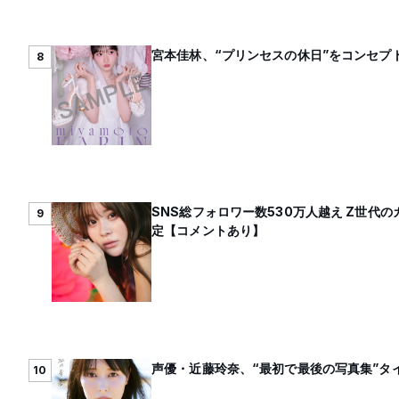
宮本佳林、“プリンセスの休日”をコンセプト
8
SNS総フォロワー数530万人越え Z世
9
定【コメントあり】
声優・近藤玲奈、“最初で最後の写真集”タ
10