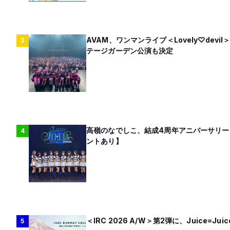
AVAM、ワンマンライブ＜Lovely♡dev
3
テージガーデン公演も決定
高嶺のなでしこ、結成4周年アニバーサリー
4
ントあり】
＜IRC 2026 A/W＞第2弾に、Juice=J
5