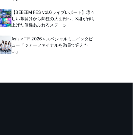
【BEEEEM FES vol.6ライブレポート】凛々
しい幕開けから熱狂の大団円へ、8組が作り
上げた個性あふれるステージ
AsIs＜TIF 2026＞スペシャルミニインタビ
ュー「ツアーファイナルを満員で迎えた
い」