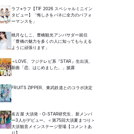
ラフ×ラフ【TIF 2026 スペシャルミニイン
タビュー】「悔しさをバネに全力のパフォ
ーマンスを」
桃月なしこ、豊橋観光アンバサダー就任
「豊橋の魅力を多くの人に知ってもらえる
ように頑張ります」
＝LOVE、フジテレビ系『STAR』生出演。
新曲「恋、はじめました。」披露
FRUITS ZIPPER、東武鉄道とのコラボ決定
名古屋 大須発・O-STAR研究生、新メンバ
ー3人がデビュー。＜第75回大須夏まつり＞
大須観音メインステージ登場【コメントあ
り】