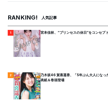
RANKING!
人気記事
宮本佳林、“プリンセスの休日”をコンセプト
1
乃木坂46 賀喜遥香、「5年ぶん大人にな
2
表紙＆巻頭登場