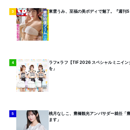
東雲うみ、至福の美ボディで魅了。『週刊S
3
ラフ×ラフ【TIF 2026 スペシャルミ
4
を」
桃月なしこ、豊橋観光アンバサダー就任「
5
ます」