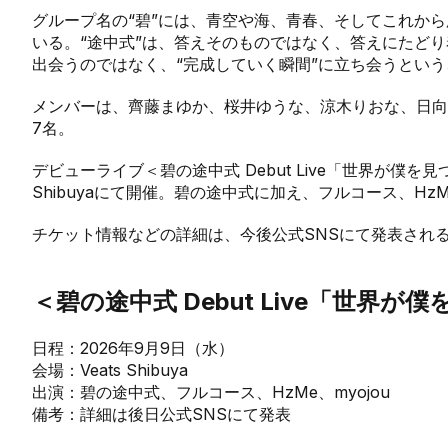
グループ名の“碧”には、青空や海、青春、そしてこれか
いる。“途中式”は、答えそのものではなく、答えにたど
出会うのではなく、“完成していく瞬間”に立ち会うとい
メンバーは、齊藤まゆか、桜井ゆうな、涼木りおな、日向
7名。
デビューライブ＜碧の途中式 Debut Live「世界が僕を
Shibuyaにて開催。碧の途中式に加え、フルコース、HzM
チケット情報などの詳細は、今後公式SNSにて発表され
＜碧の途中式 Debut Live「世界が
日程：2026年9月9日（水）
会場：Veats Shibuya
出演：碧の途中式、フルコース、HzMe、myojou
備考：詳細は後日公式SNSにて発表