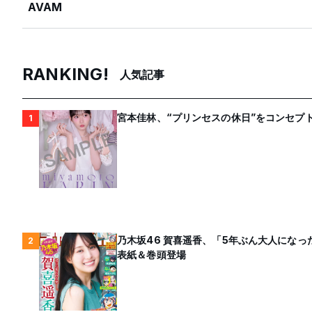
AVAM
RANKING!
人気記事
宮本佳林、“プリンセスの休日”をコンセプト
1
乃木坂46 賀喜遥香、「5年ぶん大人にな
2
表紙＆巻頭登場