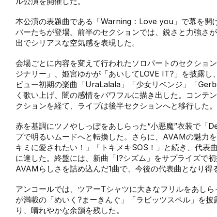
ル公演を開催した。
本公演の表題曲である「Warning：Love you」で
バーたちが登場。前半のセクションでは、鋭さと力強さが
出でシリアスな空気感を表現した。
会場ごとに内容を変えて行われたソロパートのセクション
ジナリー」、姫宮ゆかが「あいしてLOVE IT?」を披
ビュー初期の楽曲「UraLalala」「少女リベンジ」「Ge
く歌い上げ、闇の感情をパワフルに描き出した。コンテン
クションを経て、ライブは後半セクションへと移行した。
赤を基調にツノやしっぽをあしらった“小悪魔”衣装で「De
プで明るいムードへと転換した。さらに、AVAMの魅力
キミに愛されたい！」「トキメキSOS！」と続き、代表
に達した。終盤には、新曲「I?シズム」をサプライズで
AVAMらしさを詰め込んだ1曲で、今後の代表曲となり得
アンコールでは、ツアーTシャツに大きなフリルをあしら
が満載の「めいく?まーきんぐ」「ラビッツスペル」を披
り、晴れやかな余韻を残した。