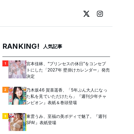
RANKING!
人気記事
宮本佳林、“プリンセスの休日”をコンセプ
1
トにした「2027年 壁掛けカレンダー」発売
決定
乃木坂46 賀喜遥香、「5年ぶん大人になっ
2
た私を見ていただけたら」『週刊少年チャ
ンピオン』表紙＆巻頭登場
東雲うみ、至福の美ボディで魅了。『週刊
3
SPA!』表紙登場