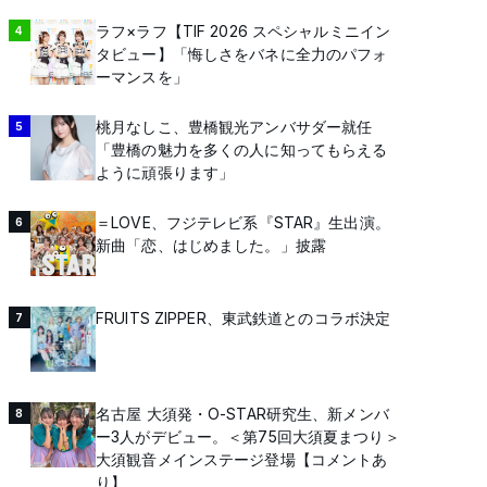
ラフ×ラフ【TIF 2026 スペシャルミニイン
4
タビュー】「悔しさをバネに全力のパフォ
ーマンスを」
桃月なしこ、豊橋観光アンバサダー就任
5
「豊橋の魅力を多くの人に知ってもらえる
ように頑張ります」
＝LOVE、フジテレビ系『STAR』生出演。
6
新曲「恋、はじめました。」披露
FRUITS ZIPPER、東武鉄道とのコラボ決定
7
名古屋 大須発・O-STAR研究生、新メンバ
8
ー3人がデビュー。＜第75回大須夏まつり＞
大須観音メインステージ登場【コメントあ
り】