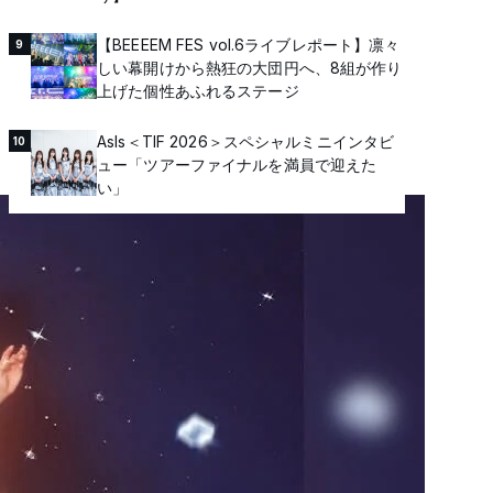
【BEEEEM FES vol.6ライブレポート】凛々
9
しい幕開けから熱狂の大団円へ、8組が作り
上げた個性あふれるステージ
AsIs＜TIF 2026＞スペシャルミニインタビ
10
ュー「ツアーファイナルを満員で迎えた
い」