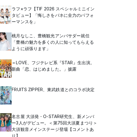
ラフ×ラフ【TIF 2026 スペシャルミニイン
タビュー】「悔しさをバネに全力のパフォ
ーマンスを」
桃月なしこ、豊橋観光アンバサダー就任
「豊橋の魅力を多くの人に知ってもらえる
ように頑張ります」
＝LOVE、フジテレビ系『STAR』生出演。
新曲「恋、はじめました。」披露
FRUITS ZIPPER、東武鉄道とのコラボ決定
名古屋 大須発・O-STAR研究生、新メンバ
ー3人がデビュー。＜第75回大須夏まつり＞
大須観音メインステージ登場【コメントあ
り】