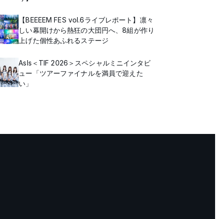
【BEEEEM FES vol.6ライブレポート】凛々
しい幕開けから熱狂の大団円へ、8組が作り
上げた個性あふれるステージ
AsIs＜TIF 2026＞スペシャルミニインタビ
ュー「ツアーファイナルを満員で迎えた
い」