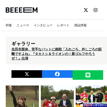
特集
ニュース
インタビュー
レポート
雑誌情報
ギャラリー
生田衣梨奈、苦手なパットに挑戦「入れごろ、外しごろの距
離ですよね」『タカトシ＆ライオンの！新ゴルフやろう
ぜ！』出演