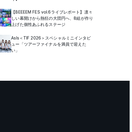
【BEEEEM FES vol.6ライブレポート】凛々
しい幕開けから熱狂の大団円へ、8組が作り
上げた個性あふれるステージ
AsIs＜TIF 2026＞スペシャルミニインタビ
ュー「ツアーファイナルを満員で迎えた
い」