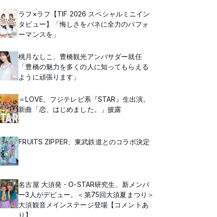
ラフ×ラフ【TIF 2026 スペシャルミニイン
タビュー】「悔しさをバネに全力のパフォ
ーマンスを」
桃月なしこ、豊橋観光アンバサダー就任
「豊橋の魅力を多くの人に知ってもらえる
ように頑張ります」
＝LOVE、フジテレビ系『STAR』生出演。
新曲「恋、はじめました。」披露
FRUITS ZIPPER、東武鉄道とのコラボ決定
名古屋 大須発・O-STAR研究生、新メンバ
ー3人がデビュー。＜第75回大須夏まつり＞
大須観音メインステージ登場【コメントあ
り】