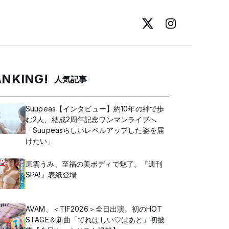
ANKING!
人気記事
Suupeas【インタビュー】約10年の絆で歩
む2人、結成2周年記念ワンマンライブへ
「Suupeasらしいレベルアップした姿を届
けたい」
東雲うみ、至福の美ボディで魅了。『週刊
SPA!』表紙登場
AVAM、＜TIF2026＞全日出演。初のHOT
STAGE＆新曲「てれぱしい♡はあと」初披