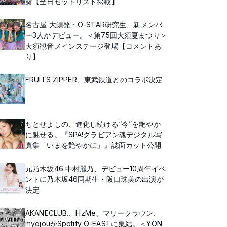
露【全日セットリスト掲載】
名古屋 大須発・O-STAR研究生、新メンバ
ー3人がデビュー。＜第75回大須夏まつり＞
大須観音メインステージ登場【コメントあ
り】
FRUITS ZIPPER、東武鉄道とのコラボ決定
ちとせよしの、進化し続ける“今”を艶やか
に魅せる。『SPA!グラビアン魂デジタル写
真集「いまを艶やかに」』誌面カット公開
元乃木坂46 中村麗乃、デビュー10周年イベ
ントに乃木坂46同期生・阪口珠美の出演が
決定
AKANECLUB.、HzMe、マリークラウン、
myojouがSpotify O-EASTに集結。＜YON