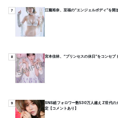
江籠裕奈、至福の“エンジェルボディ”を開放
7
宮本佳林、“プリンセスの休日”をコンセプト
8
SNS総フォロワー数530万人越え Z世
9
定【コメントあり】