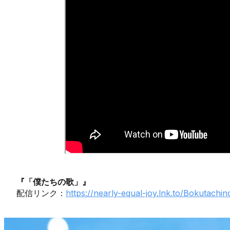
『「僕たちの歌」』
配信リンク：
https://nearly-equal-joy.lnk.to/Bokutachi