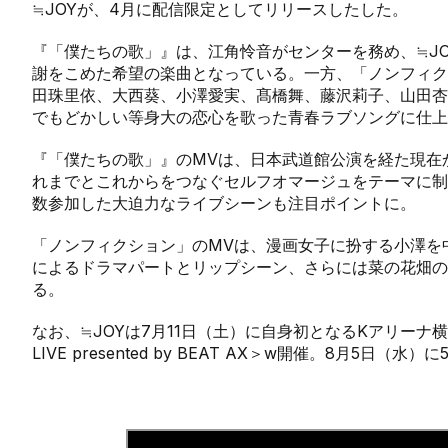
≒JOYが、4月に配信限定としてリリースしたした。
『「僕たちの歌」』は、江角怜音がセンターを務め、≒J
謝をこめた希望の楽曲となっている。一方、「ノンフィク
田珠里依、大西葵、小澤愛実、髙橋舞、藤沢莉子、山田杏
でもどかしい等身大の恋心を歌った青春ラブソングに仕上
『「僕たちの歌」』のMVは、日本武道館公演を経た現在
れまでとこれからをつなぐセルフオマージュをテーマに制
数参加した大迫力なライブシーンも注目ポイントに。
「ノンフィクション」のMVは、漫画女子に扮する小澤を
によるドラマパートとリップシーン、さらには菜の花畑
る。
なお、≒JOYは7月11日（土）に自身初となるKアリーナ横浜に
LIVE presented by BEAT AX＞w開催。8月5日（