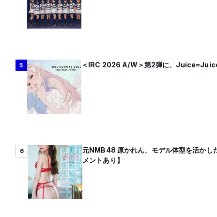
＜IRC 2026 A/W＞第2弾に、Juice=J
5
元NMB48 原かれん、モデル体型を活かし
6
メントあり】