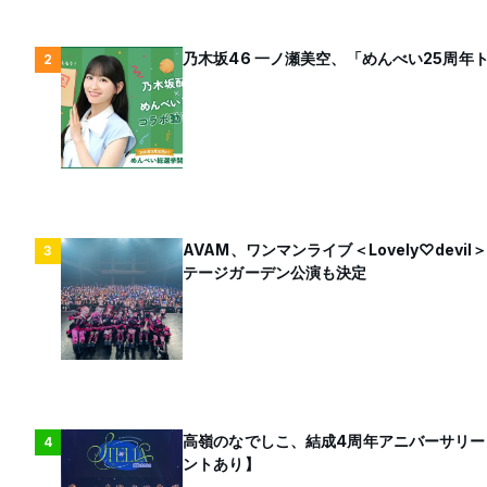
乃木坂46 一ノ瀬美空、「めんべい25周
2
AVAM、ワンマンライブ＜Lovely♡dev
3
テージガーデン公演も決定
高嶺のなでしこ、結成4周年アニバーサリー
4
ントあり】