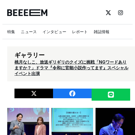
特集
ニュース
インタビュー
レポート
雑誌情報
ギャラリー
桃月なしこ、放送ギリギリのクイズに挑戦「NGワードあり
ますか？」ドラマ『令和に官能小説作ってます』スペシャル
イベント出演