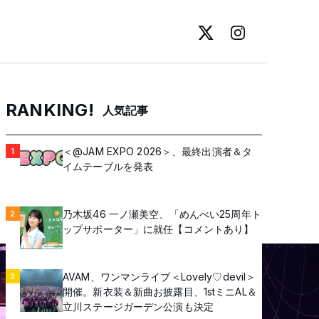
RANKING!
人気記事
＜@JAM EXPO 2026＞、最終出演者＆タ
1
イムテーブルを発表
乃木坂46 一ノ瀬美空、「めんべい25周年ト
2
ップサポーター」に就任【コメントあり】
AVAM、ワンマンライブ＜Lovely♡devil＞
3
開催。新衣装＆新曲お披露目、1stミニAL＆
立川ステージガーデン公演も決定