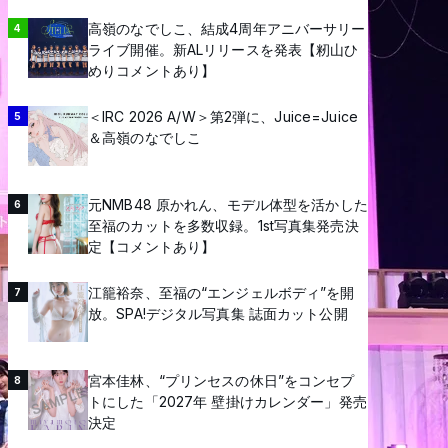
高嶺のなでしこ、結成4周年アニバーサリー
4
ライブ開催。新ALリリースを発表【籾山ひ
めりコメントあり】
＜IRC 2026 A/W＞第2弾に、Juice=Juice
5
＆高嶺のなでしこ
元NMB48 原かれん、モデル体型を活かした
6
至福のカットを多数収録。1st写真集発売決
定【コメントあり】
江籠裕奈、至福の“エンジェルボディ”を開
7
放。SPA!デジタル写真集 誌面カット公開
宮本佳林、“プリンセスの休日”をコンセプ
8
トにした「2027年 壁掛けカレンダー」発売
決定