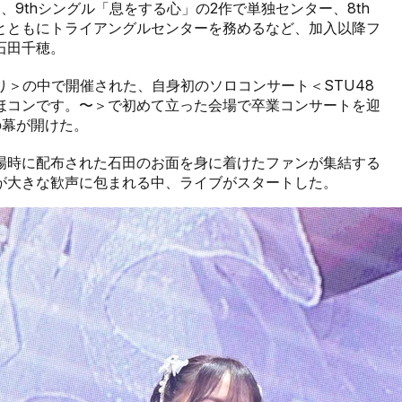
、9thシングル「息をする心」の2作で単独センター、8th
とともにトライアングルセンターを務めるなど、加入以降フ
石田千穂。
イブ祭り＞の中で開催された、自身初のソロコンサート＜STU48
ほコンです。〜＞で初めて立った会場で卒業コンサートを迎
の幕が開けた。
場時に配布された石田のお面を身に着けたファンが集結する
が大きな歓声に包まれる中、ライブがスタートした。