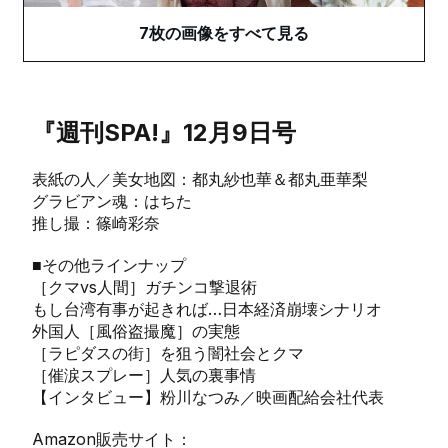
7
枚の画像をすべて見る
『週刊SPA!』12月9日号
表紙の人／美女地図：都丸紗也華＆都丸亜華梨
グラビアン魂：はちた
推し撮：篠崎彩奈
■その他ラインナップ
［クマvs人間］ガチンコ撃退術
もし台湾有事が起きれば…日本経済崩壊シナリオ
外国人［風俗盗撮魔］の実態
［ラピダスの街］を狙う闇社会とクマ
［催涙スプレー］人気の裏事情
【インタビュー】粉川なつみ／映画配給会社代表
Amazon販売サイト：