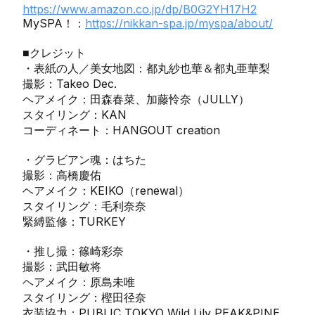
https://www.amazon.co.jp/dp/B0G2YH17H2
MySPA！：
https://nikkan-spa.jp/myspa/about/
■クレジット
・表紙の人／美女地図：都丸紗也華＆都丸亜華梨
撮影：Takeo Dec.
ヘアメイク：田森春菜、加藤怜奈（JULLY）
スタイリング：KAN
コーディネート：HANGOUT creation
・グラビアン魂：はちた
撮影：高橋慶佑
ヘアメイク：KEIKO（renewal）
スタイリング：毛利奈奈
緊縛監修：TURKEY
・推し撮：篠崎彩奈
撮影：武田敏将
ヘアメイク：原島未唯
スタイリング：樫田径奈
衣装協力：PUBLIC TOKYO Wild Lily PEAK&PINE