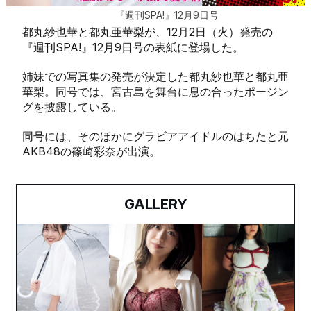
『週刊SPA!』12月9日号
都丸紗也華と都丸亜華梨が、12月2日（火）発売の
『週刊SPA!』12月9日号の表紙に登場した。
姉妹での写真集の発売が決定した都丸紗也華と都丸亜
華梨。同号では、宮古島を舞台に息の合ったポージン
グを披露している。
同号には、そのほかにグラビアアイドルのはちたと元
AKB48の篠崎彩奈が出演。
GALLERY