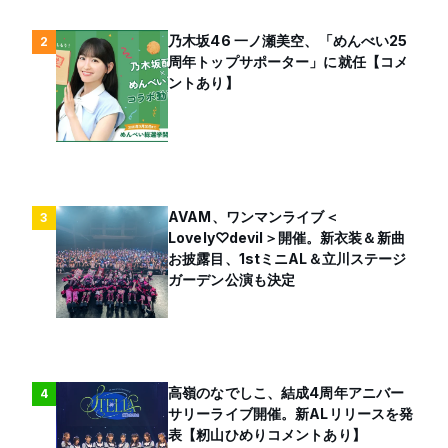
乃木坂46 一ノ瀬美空、「めんべい25
2
周年トップサポーター」に就任【コメ
ントあり】
AVAM、ワンマンライブ＜
3
Lovely♡devil＞開催。新衣装＆新曲
お披露目、1stミニAL＆立川ステージ
ガーデン公演も決定
高嶺のなでしこ、結成4周年アニバー
4
サリーライブ開催。新ALリリースを発
表【籾山ひめりコメントあり】