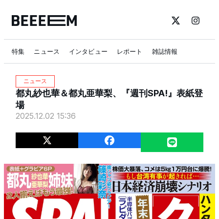
特集
ニュース
インタビュー
レポート
雑誌情報
ニュース
都丸紗也華＆都丸亜華梨、『週刊SPA!』表紙登
場
2025.12.02 15:36