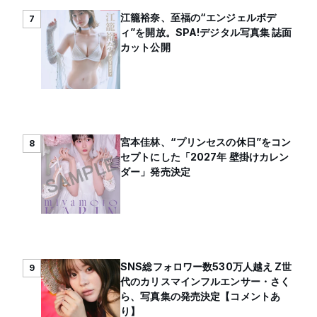
江籠裕奈、至福の“エンジェルボデ
7
ィ”を開放。SPA!デジタル写真集 誌面
カット公開
宮本佳林、“プリンセスの休日”をコン
8
セプトにした「2027年 壁掛けカレン
ダー」発売決定
SNS総フォロワー数530万人越え Z世
9
代のカリスマインフルエンサー・さく
ら、写真集の発売決定【コメントあ
り】