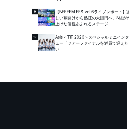
【BEEEEM FES vol.6ライブレポート】
9
しい幕開けから熱狂の大団円へ、8組が
上げた個性あふれるステージ
AsIs＜TIF 2026＞スペシャルミニイン
10
ュー「ツアーファイナルを満員で迎えた
い」