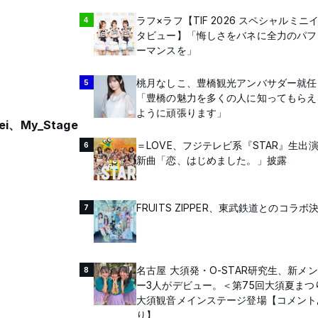
ラフ×ラフ【TIF 2026 スペシャルミニ
4
タビュー】「悔しさをバネに全力のパフ
ーマンスを」
桃月なしこ、豊橋観光アンバサダー就任
5
「豊橋の魅力を多くの人に知ってもらえ
ように頑張ります」
、My_Stage
＝LOVE、フジテレビ系『STAR』生出
6
新曲「恋、はじめました。」披露
FRUITS ZIPPER、東武鉄道とのコラボ
7
名古屋 大須発・O-STAR研究生、新メ
8
ー3人がデビュー。＜第75回大須夏まつ
大須観音メインステージ登場【コメント
り】