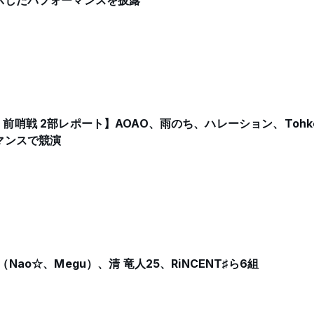
示したパフォーマンスを披露
E 前哨戦 2部レポート】AOAO、雨のち、ハレーション、Tohkei
マンスで競演
o（Nao☆、Megu）、清 竜人25、RiNCENT♯ら6組