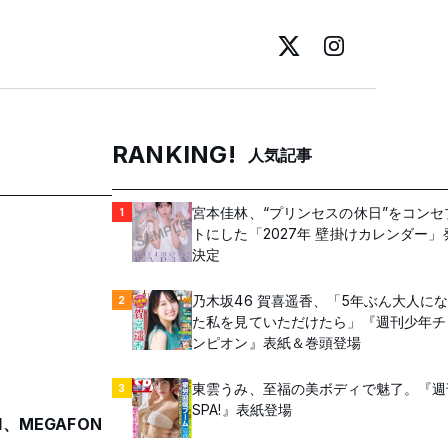
RANKING!
人気記事
宮本佳林、“プリンセスの休日”をコンセ
1
トにした「2027年 壁掛けカレンダー」
決定
乃木坂46 賀喜遥香、「5年ぶん大人に
2
た私を見ていただけたら」『週刊少年チ
ンピオン』表紙＆巻頭登場
東雲うみ、至福の美ボディで魅了。『週
3
SPA!』表紙登場
l、MEGAFON