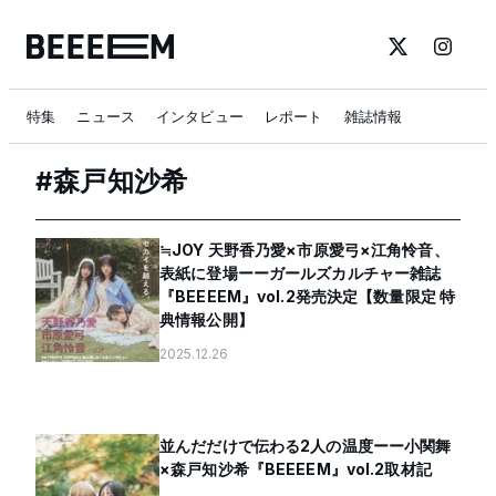
特集
ニュース
インタビュー
レポート
雑誌情報
#
森戸知沙希
≒JOY 天野香乃愛×市原愛弓×江角怜音、
表紙に登場ーーガールズカルチャー雑誌
『BEEEEM』vol.2発売決定【数量限定 特
典情報公開】
2025.12.26
並んだだけで伝わる2人の温度ーー小関舞
×森戸知沙希『BEEEEM』vol.2取材記