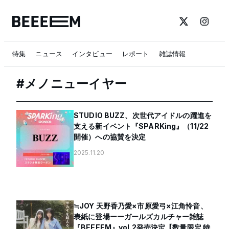
特集
ニュース
インタビュー
レポート
雑誌情報
#
メノニューイヤー
STUDIO BUZZ、次世代アイドルの躍進を
支える新イベント『SPARKing』（11/22
開催）への協賛を決定
2025.11.20
≒JOY 天野香乃愛×市原愛弓×江角怜音、
表紙に登場ーーガールズカルチャー雑誌
『BEEEEM』vol.2発売決定【数量限定 特