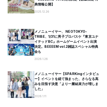
典情報公開】
2025.12.26
メノニューイヤー、 NEOTOKYO-
TRIBE、1/31に男子プロバスケ『東京ユナ
イテッドBC』ホームゲームイベント出演
決定。BEEEEM vol.2雑誌スペシャル特典
会も
2026.1.26
メノニューイヤー【SPARKingインタビュ
ー】イベントを経て強まった、さらなる高
みを目指す決意「より一層結束力が増しま
した」
2026.1.11