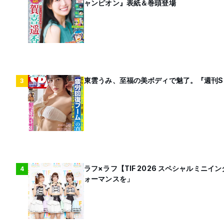
ャンピオン』表紙＆巻頭登場
東雲うみ、至福の美ボディで魅了。『週刊S
3
ラフ×ラフ【TIF 2026 スペシャルミニ
4
ォーマンスを」