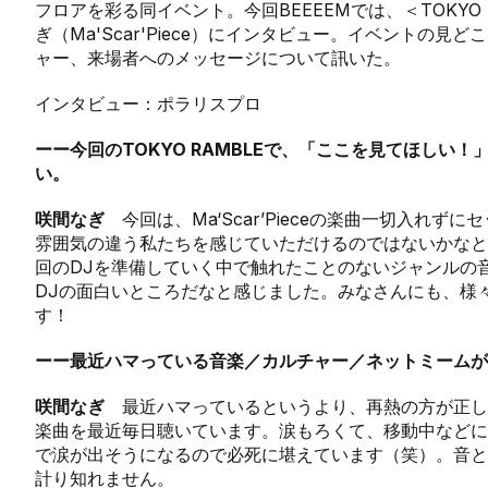
フロアを彩る同イベント。今回BEEEEMでは、＜TOKYO R
ぎ（Ma'Scar'Piece）にインタビュー。イベントの
ャー、来場者へのメッセージについて訊いた。
インタビュー：ポラリスプロ
ーー今回のTOKYO RAMBLEで、「ここを見てほしい
い。
咲間なぎ
今回は、Ma‘Scar’Pieceの楽曲一切入れず
雰囲気の違う私たちを感じていただけるのではないかなと
回のDJを準備していく中で触れたことのないジャンルの
DJの面白いところだなと感じました。みなさんにも、様
す！
ーー最近ハマっている音楽／カルチャー／ネットミームが
咲間なぎ
最近ハマっているというより、再熱の方が正し
楽曲を最近毎日聴いています。涙もろくて、移動中などに
で涙が出そうになるので必死に堪えています（笑）。音と
計り知れません。