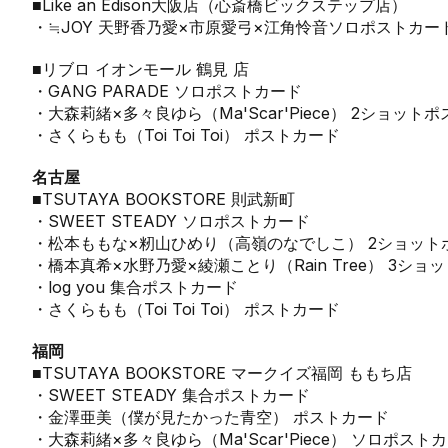
■Like an Edison大阪店（心斎橋ビックステップ店）
・≒JOY 天野香乃愛×市原愛弓×江角怜音ソロポストカー
■リブロ イオンモール 鶴見 店
・GANG PARADE ソロポストカード
・大森莉緒×多々良ゆら（Ma'Scar'Piece） 2ショット
・さくらもも（Toi Toi Toi） ポストカード
名古屋
■TSUTAYA BOOKSTORE 則武新町
・SWEET STEADY ソロポストカード
・松本ももな×籾山ひめり（高嶺のなでしこ） 2ショット
・橋本真希×水野乃愛×綾瀬ことり（Rain Tree） 3シ
・log you 集合ポストカード
・さくらもも（Toi Toi Toi） ポストカード
福岡
■TSUTAYA BOOKSTORE マークイズ福岡 ももち店
・SWEET STEADY 集合ポストカード
・金澤亜美（僕が見たかった青空） ポストカード
・大森莉緒×多々良ゆら（Ma'Scar'Piece） ソロポスト