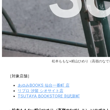
松本ももな×籾山ひめり（高嶺のなで
［対象店舗］
あゆみBOOKS 仙台一番町 店
リブロ 汐留 シオサイト店
TSUTAYA BOOKSTORE 則武新町