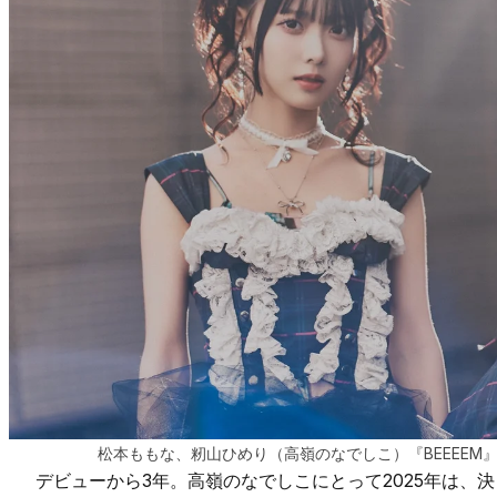
松本ももな、籾山ひめり（高嶺のなでしこ）『BEEEEM』
デビューから3年。高嶺のなでしこにとって2025年は、