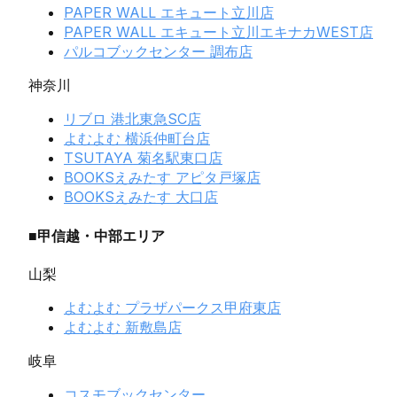
PAPER WALL エキュート立川店
PAPER WALL エキュート立川エキナカWEST店
パルコブックセンター 調布店
神奈川
リブロ 港北東急SC店
よむよむ 横浜仲町台店
TSUTAYA 菊名駅東口店
BOOKSえみたす アピタ戸塚店
BOOKSえみたす 大口店
■甲信越・中部エリア
山梨
よむよむ プラザパークス甲府東店
よむよむ 新敷島店
岐阜
コスモブックセンター