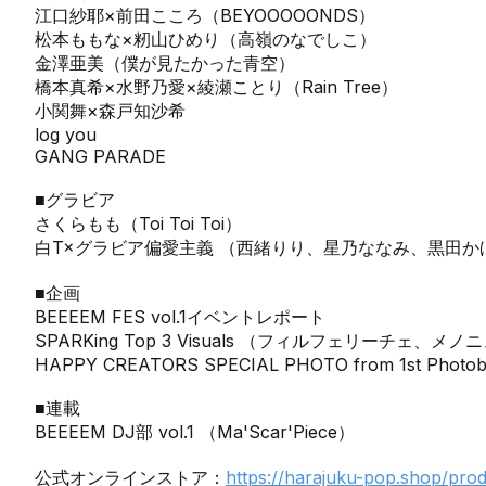
江口紗耶×前田こころ（BEYOOOOONDS）
松本ももな×籾山ひめり（高嶺のなでしこ）
金澤亜美（僕が見たかった青空）
橋本真希×水野乃愛×綾瀬ことり（Rain Tree）
小関舞×森戸知沙希
log you
GANG PARADE
■グラビア
さくらもも（Toi Toi Toi）
白T×グラビア偏愛主義 （西緒りり、星乃ななみ、黒田
■企画
BEEEEM FES vol.1イベントレポート
SPARKing Top 3 Visuals （フィルフェリーチェ、メノ
HAPPY CREATORS SPECIAL PHOTO from 1st Photo
■連載
BEEEEM DJ部 vol.1 （Ma'Scar'Piece）
公式オンラインストア：
https://harajuku-pop.shop/prod