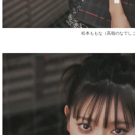
松本ももな（高嶺のなでし