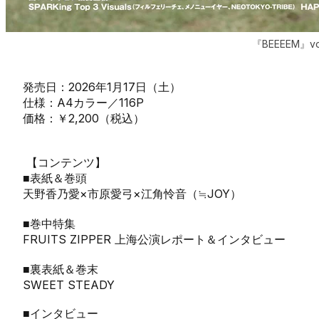
『BEEEEM』vo
発売日：2026年1月17日（土）
仕様：A4カラー／116P
価格：￥2,200（税込）
【コンテンツ】
■表紙＆巻頭
天野香乃愛×市原愛弓×江角怜音（≒JOY）
■巻中特集
FRUITS ZIPPER 上海公演レポート＆インタビュー
■裏表紙＆巻末
SWEET STEADY
■インタビュー