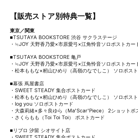
【販売ストア別特典一覧】
東京／関東
■TSUTAYA BOOKSTORE 渋谷 サクラステージ
・≒JOY 天野香乃愛×市原愛弓×江角怜音ソロポストカー
■TSUTAYA BOOKSTORE 亀戸
・≒JOY 天野香乃愛×市原愛弓×江角怜音ソロポストカー
・松本ももな×籾山ひめり（高嶺のなでしこ） ソロポス
■幕張 蔦屋書店
・SWEET STEADY 集合ポストカード
・松本ももな×籾山ひめり（高嶺のなでしこ） ソロポス
・log you ソロポストカード
・大森莉緒×多々良ゆら（Ma'Scar'Piece） 2ショット
・さくらもも（Toi Toi Toi） ポストカード
■リブロ 汐留 シオサイト店
・SWEET STEADY 集合ポストカード