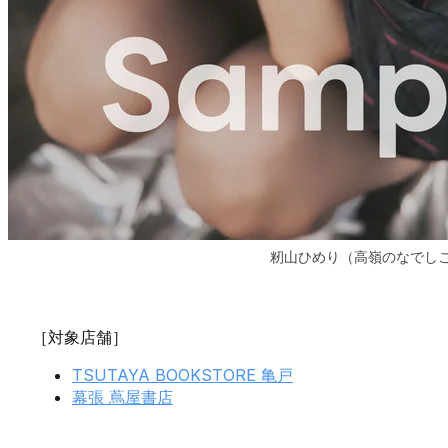
籾山ひめり（高嶺のなでし
［対象店舗］
TSUTAYA BOOKSTORE 亀戸
幕張 蔦屋書店