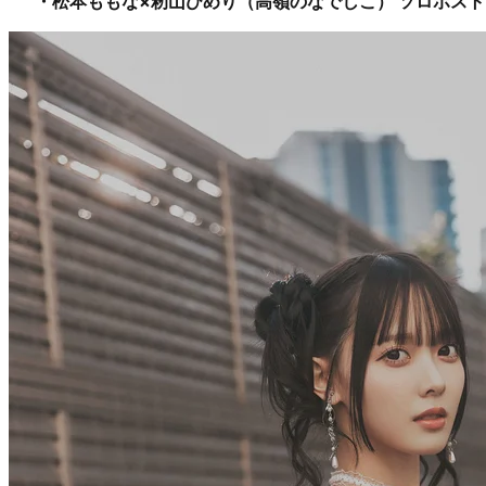
・松本ももな×籾山ひめり（高嶺のなでしこ） ソロポスト