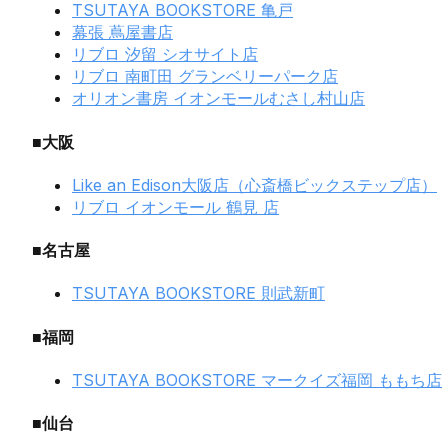
TSUTAYA BOOKSTORE 亀戸
幕張 蔦屋書店
リブロ 汐留 シオサイト店
リブロ 南町田 グランベリーパーク店
オリオン書房 イオンモールむさし村山店
■大阪
Like an Edison大阪店（心斎橋ビックステップ店）
リブロ イオンモール 鶴見 店
■名古屋
TSUTAYA BOOKSTORE 則武新町
■福岡
TSUTAYA BOOKSTORE マークイズ福岡 ももち店
■仙台