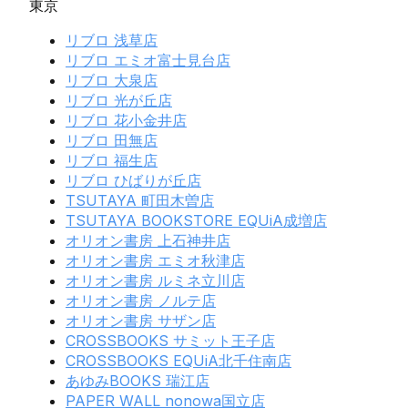
東京
リブロ 浅草店
リブロ エミオ富士見台店
リブロ 大泉店
リブロ 光が丘店
リブロ 花小金井店
リブロ 田無店
リブロ 福生店
リブロ ひばりが丘店
TSUTAYA 町田木曽店
TSUTAYA BOOKSTORE EQUiA成増店
オリオン書房 上石神井店
オリオン書房 エミオ秋津店
オリオン書房 ルミネ立川店
オリオン書房 ノルテ店
オリオン書房 サザン店
CROSSBOOKS サミット王子店
CROSSBOOKS EQUiA北千住南店
あゆみBOOKS 瑞江店
PAPER WALL nonowa国立店