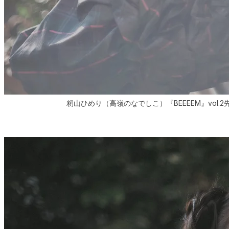
籾山ひめり（高嶺のなでしこ）『BEEEEM』vol