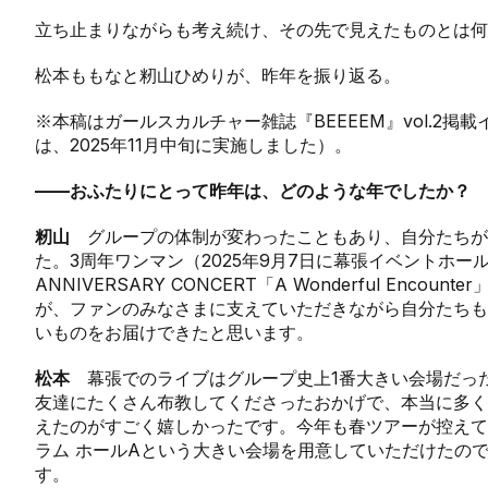
立ち止まりながらも考え続け、その先で見えたものとは何
松本ももなと籾山ひめりが、昨年を振り返る。
※本稿はガールスカルチャー雑誌『BEEEEM』vol.2
は、2025年11月中旬に実施しました）。
——おふたりにとって昨年は、どのような年でしたか？
籾山
グループの体制が変わったこともあり、自分たちが
た。3周年ワンマン（2025年9月7日に幕張イベントホール
ANNIVERSARY CONCERT「A Wonderful Enc
が、ファンのみなさまに支えていただきながら自分たちも
いものをお届けできたと思います。
松本
幕張でのライブはグループ史上1番大きい会場だっ
友達にたくさん布教してくださったおかげで、本当に多く
えたのがすごく嬉しかったです。今年も春ツアーが控えて
ラム ホールAという大きい会場を用意していただけたの
す。