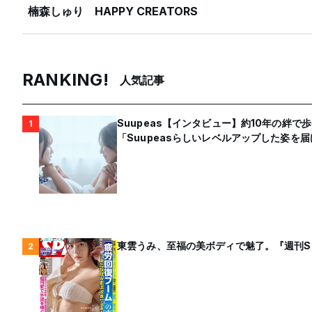
楠森しゅり
HAPPY CREATORS
RANKING!
人気記事
Suupeas【インタビュー】約10年の絆
1
「Suupeasらしいレベルアップした姿を
東雲うみ、至福の美ボディで魅了。『週刊S
2