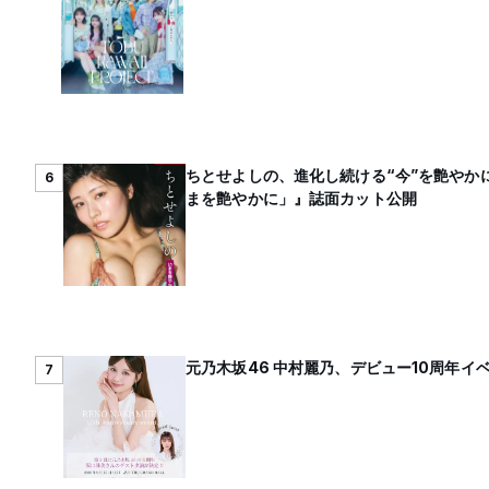
ちとせよしの、進化し続ける“今”を艶やか
6
まを艶やかに」』誌面カット公開
元乃木坂46 中村麗乃、デビュー10周年
7