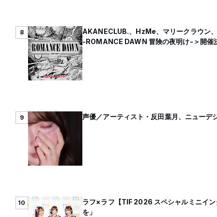
AKANECLUB.、HzMe、マリークラウン、my
8
-ROMANCE DAWN 冒険の夜明け-＞開催
声優／アーティスト・反田葉月、ニューデジタ
9
ラフ×ラフ【TIF 2026 スペシャルミ
10
を」