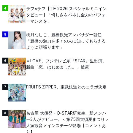
ラフ×ラフ【TIF 2026 スペシャルミニイン
4
タビュー】「悔しさをバネに全力のパフォ
ーマンスを」
桃月なしこ、豊橋観光アンバサダー就任
5
「豊橋の魅力を多くの人に知ってもらえる
ように頑張ります」
＝LOVE、フジテレビ系『STAR』生出演。
6
新曲「恋、はじめました。」披露
FRUITS ZIPPER、東武鉄道とのコラボ決定
7
名古屋 大須発・O-STAR研究生、新メンバ
8
ー3人がデビュー。＜第75回大須夏まつり＞
大須観音メインステージ登場【コメントあ
り】