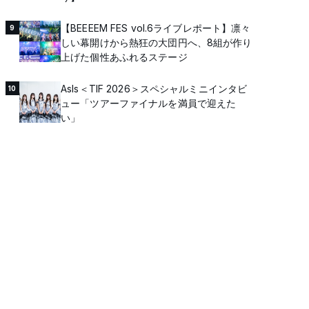
【BEEEEM FES vol.6ライブレポート】凛々
9
しい幕開けから熱狂の大団円へ、8組が作り
上げた個性あふれるステージ
AsIs＜TIF 2026＞スペシャルミニインタビ
10
ュー「ツアーファイナルを満員で迎えた
い」