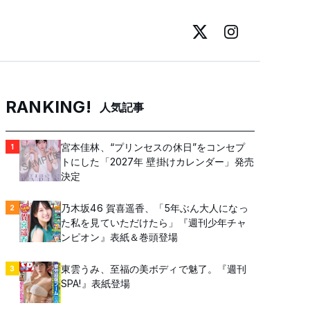
RANKING!
人気記事
宮本佳林、“プリンセスの休日”をコンセプ
1
トにした「2027年 壁掛けカレンダー」発売
決定
乃木坂46 賀喜遥香、「5年ぶん大人になっ
2
た私を見ていただけたら」『週刊少年チャ
ンピオン』表紙＆巻頭登場
東雲うみ、至福の美ボディで魅了。『週刊
3
SPA!』表紙登場