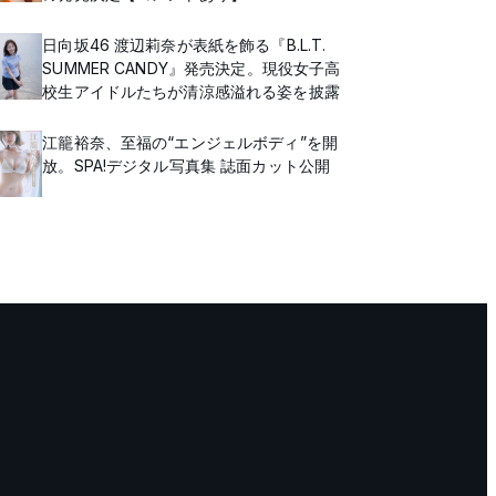
日向坂46 渡辺莉奈が表紙を飾る『B.L.T.
SUMMER CANDY』発売決定。現役女子高
校生アイドルたちが清涼感溢れる姿を披露
江籠裕奈、至福の“エンジェルボディ”を開
放。SPA!デジタル写真集 誌面カット公開