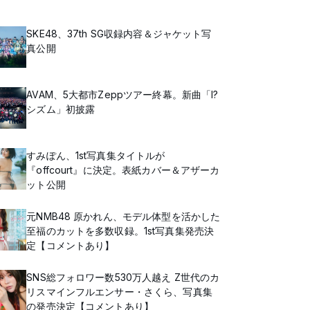
SKE48、37th SG収録内容＆ジャケット写
真公開
AVAM、5大都市Zeppツアー終幕。新曲「I?
シズム」初披露
すみぽん、1st写真集タイトルが
『offcourt』に決定。表紙カバー＆アザーカ
ット公開
元NMB48 原かれん、モデル体型を活かした
至福のカットを多数収録。1st写真集発売決
定【コメントあり】
SNS総フォロワー数530万人越え Z世代のカ
リスマインフルエンサー・さくら、写真集
の発売決定【コメントあり】