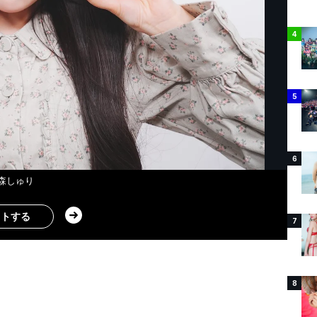
4
5
6
森しゅり
ストする
7
8