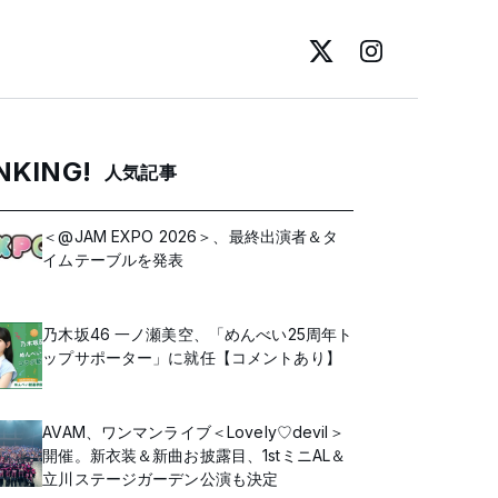
NKING!
人気記事
＜@JAM EXPO 2026＞、最終出演者＆タ
イムテーブルを発表
乃木坂46 一ノ瀬美空、「めんべい25周年ト
ップサポーター」に就任【コメントあり】
AVAM、ワンマンライブ＜Lovely♡devil＞
開催。新衣装＆新曲お披露目、1stミニAL＆
立川ステージガーデン公演も決定