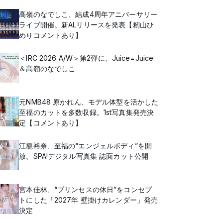
高嶺のなでしこ、結成4周年アニバーサリー
ライブ開催。新ALリリースを発表【籾山ひ
めりコメントあり】
＜IRC 2026 A/W＞第2弾に、Juice=Juice
＆高嶺のなでしこ
元NMB48 原かれん、モデル体型を活かした
至福のカットを多数収録。1st写真集発売決
定【コメントあり】
江籠裕奈、至福の“エンジェルボディ”を開
放。SPA!デジタル写真集 誌面カット公開
宮本佳林、“プリンセスの休日”をコンセプ
トにした「2027年 壁掛けカレンダー」発売
決定