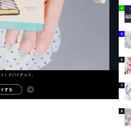
4
5
6
ント）ドバイチョコ」
7
ストする
8