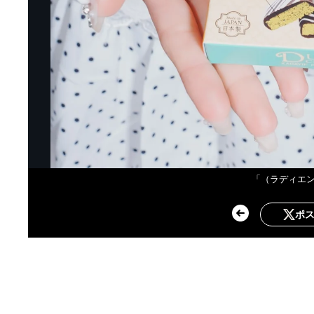
「（ラディエ
ポ