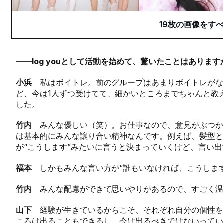
19
枚の画像をす
——log youとして活動を始めて、驚いたことはあります
小浜
私はボイトレ。前のグループはあまりボイトレがな
ど、今は1人ずつ受けてて、細かいところまでちゃんと教
した。
竹内
みんな優しい（笑）。お仕事なので、意見がぶつかるこ
は基本的にみんな譲り合い精神なんです。例えば、髪型
が“こうします”みたいに言うと決まっていくけど、言い
福本
しかもみんな言い方が“誰もいなければ、こうします
竹内
みんな配慮ができて思いやりがあるので、すごく温
山下
経験が生きているからこそ、それぞれ自分の個性を
ころは出ることもできるし、今は出るべきではないってい