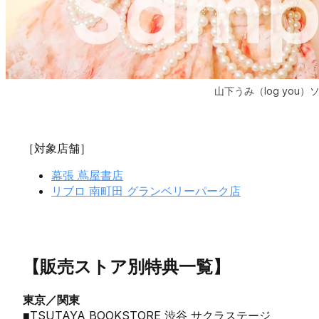
山下うみ（log you
［対象店舗］
幕張 蔦屋書店
リブロ 南町田 グランベリーパーク店
【販売ストア別特典一覧】
東京／関東
■TSUTAYA BOOKSTORE 渋谷 サクラステージ