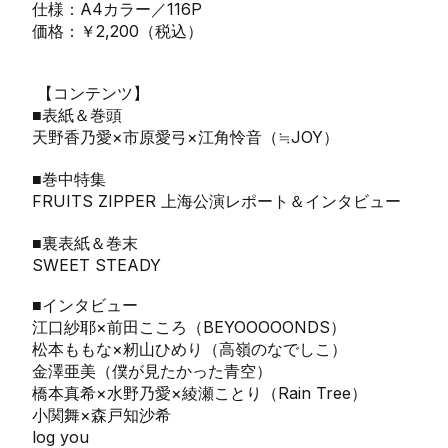
仕様：A4カラー／116P
価格：￥2,200（税込）
【コンテンツ】
■表紙＆巻頭
天野香乃愛×市原愛弓×江角怜音（≒JOY）
■巻中特集
FRUITS ZIPPER 上海公演レポート＆インタビュー
■裏表紙＆巻末
SWEET STEADY
■インタビュー
江口紗耶×前田こころ（BEYOOOOONDS）
松本ももな×籾山ひめり（高嶺のなでしこ）
金澤亜美（僕が見たかった青空）
橋本真希×水野乃愛×綾瀬ことり（Rain Tree）
小関舞×森戸知沙希
log you