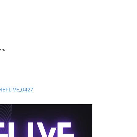
〜＞
ndNEFLIVE_0427