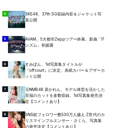
SKE48、37th SG収録内容＆ジャケット写
4
真公開
AVAM、5大都市Zeppツアー終幕。新曲「I?
5
シズム」初披露
すみぽん、1st写真集タイトルが
6
『offcourt』に決定。表紙カバー＆アザーカ
ット公開
元NMB48 原かれん、モデル体型を活かした
7
至福のカットを多数収録。1st写真集発売決
定【コメントあり】
SNS総フォロワー数530万人越え Z世代のカ
8
リスマインフルエンサー・さくら、写真集
の発売決定【コメントあり】