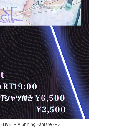
E 〜 A Shining Fanfare 〜＞