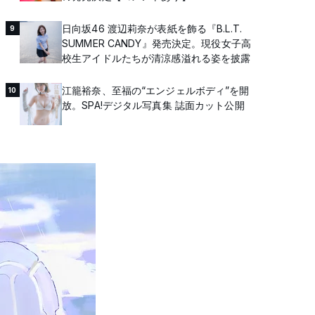
日向坂46 渡辺莉奈が表紙を飾る『B.L.T.
9
SUMMER CANDY』発売決定。現役女子高
校生アイドルたちが清涼感溢れる姿を披露
江籠裕奈、至福の“エンジェルボディ”を開
10
放。SPA!デジタル写真集 誌面カット公開