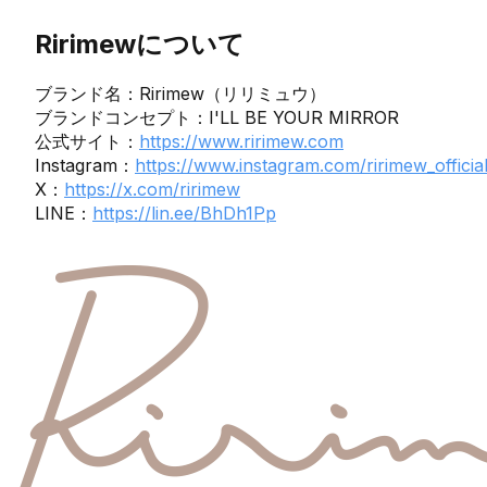
Ririmewについて
ブランド名：Ririmew（リリミュウ）
ブランドコンセプト：I'LL BE YOUR MIRROR
公式サイト：
https://www.ririmew.com
Instagram：
https://www.instagram.com/ririmew_official
X：
https://x.com/ririmew
LINE：
https://lin.ee/BhDh1Pp