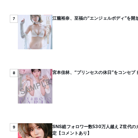
江籠裕奈、至福の“エンジェルボディ”を開放
7
宮本佳林、“プリンセスの休日”をコンセプト
8
SNS総フォロワー数530万人越え Z世
9
定【コメントあり】