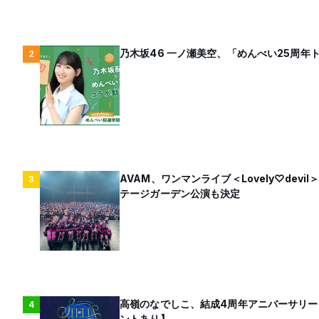
乃木坂46 一ノ瀬美空、「めんべい25周
2
AVAM、ワンマンライブ＜Lovely♡dev
3
テージガーデン公演も決定
高嶺のなでしこ、結成4周年アニバーサリー
4
ントあり】