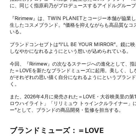
に、同じく指原莉乃がプロデュースするアイドルグループ・
『Ririmew』は、TWIN PLANETとコージー本舗が
生したコスメブランド。“価格を抑えながらも高品質なコ
いる。
ブランドコンセプトは“I'LL BE YOUR MIRROR”
しなやかになれるようにという想いが込められている。
今回、『Ririmew』の次なるステージへの進化として
た＝LOVEを新たなブランドミューズに起用。美しく、
がそれぞれの思い描く自分になれるようにというブランド
く。
また、2026年4月に発売された＝LOVE・大谷映美里の
ロウハイライト」「リリミュウ トゥインクルライナー」
ー”として、ブランドの商品開発・監修を担当する。
ブランドミューズ：＝LOVE