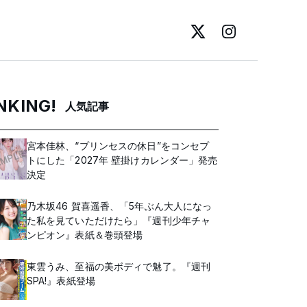
NKING!
人気記事
宮本佳林、“プリンセスの休日”をコンセプ
トにした「2027年 壁掛けカレンダー」発売
決定
乃木坂46 賀喜遥香、「5年ぶん大人になっ
た私を見ていただけたら」『週刊少年チャ
ンピオン』表紙＆巻頭登場
東雲うみ、至福の美ボディで魅了。『週刊
SPA!』表紙登場