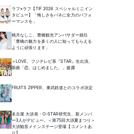
ラフ×ラフ【TIF 2026 スペシャルミニイン
タビュー】「悔しさをバネに全力のパフォ
ーマンスを」
桃月なしこ、豊橋観光アンバサダー就任
「豊橋の魅力を多くの人に知ってもらえる
ように頑張ります」
＝LOVE、フジテレビ系『STAR』生出演。
新曲「恋、はじめました。」披露
FRUITS ZIPPER、東武鉄道とのコラボ決定
名古屋 大須発・O-STAR研究生、新メンバ
ー3人がデビュー。＜第75回大須夏まつり＞
大須観音メインステージ登場【コメントあ
り】