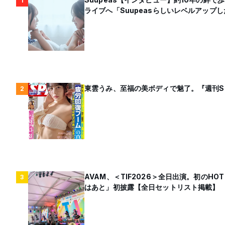
1
ライブへ「Suupeasらしいレベルアップ
東雲うみ、至福の美ボディで魅了。『週刊S
2
AVAM、＜TIF2026＞全日出演。初のHO
3
はあと」初披露【全日セットリスト掲載】