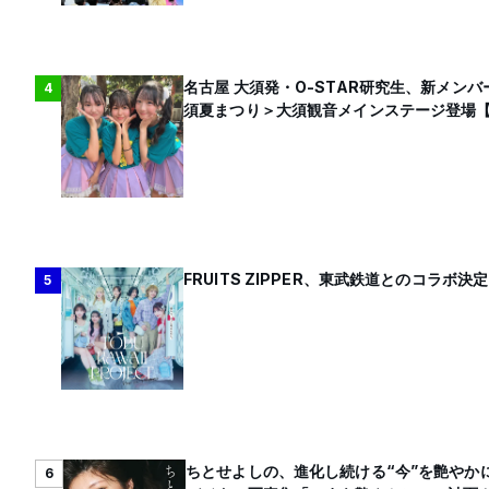
名古屋 大須発・O-STAR研究生、新メンバ
4
須夏まつり＞大須観音メインステージ登場
FRUITS ZIPPER、東武鉄道とのコラボ決定
5
ちとせよしの、進化し続ける“今”を艶やかに
6