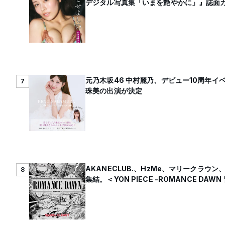
デジタル写真集「いまを艶やかに」』誌面
元乃木坂46 中村麗乃、デビュー10周年イ
7
珠美の出演が決定
AKANECLUB.、HzMe、マリークラウン、my
8
集結。＜YON PIECE -ROMANCE DA