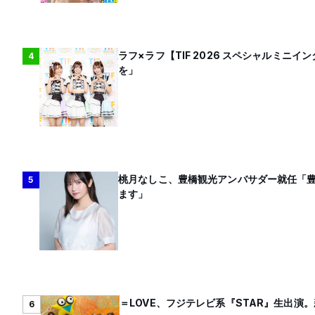
ラフ×ラフ【TIF 2026 スペシャルミ
4
を」
桃月なしこ、豊橋観光アンバサダー就任「
5
ます」
＝LOVE、フジテレビ系『STAR』生出演
6