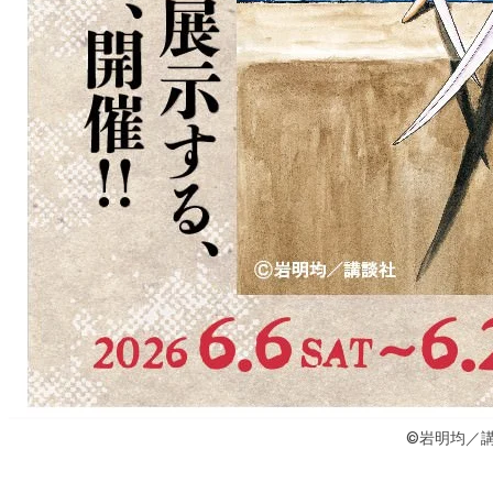
©岩明均／