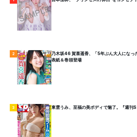
乃木坂46 賀喜遥香、「5年ぶん大人にな
2
表紙＆巻頭登場
東雲うみ、至福の美ボディで魅了。『週刊S
3