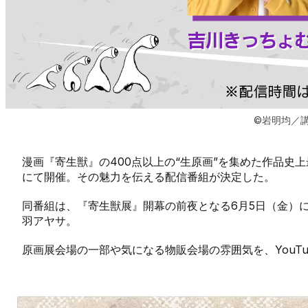
©岩明均／
漫画『寄生獣』の400点以上の“生原画”を集めた作品史
にて開催。その魅力を伝える配信番組が決定した。
同番組は、『寄生獣展』開幕の前夜となる6月5日（金）に
羽アヤサ。
原画展会場の一部や気になる物販会場の雰囲気を、YouT