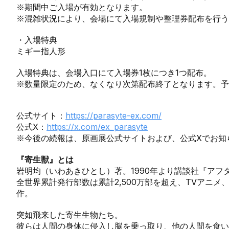
※期間中ご入場が有効となります。
※混雑状況により、会場にて入場規制や整理券配布を行う
・入場特典
ミギー指人形
入場特典は、会場入口にて入場券1枚につき1つ配布。
※数量限定のため、なくなり次第配布終了となります。予
公式サイト：
https://parasyte-ex.com/
公式X：
https://x.com/ex_parasyte
※今後の続報は、原画展公式サイトおよび、公式Xでお知
『寄生獣』とは
岩明均（いわあきひとし）著。1990年より講談社『アフタ
全世界累計発行部数は累計2,500万部を超え、TVアニ
作。
突如飛来した寄生生物たち。
彼らは人間の身体に侵入し脳を乗っ取り、他の人間を食い