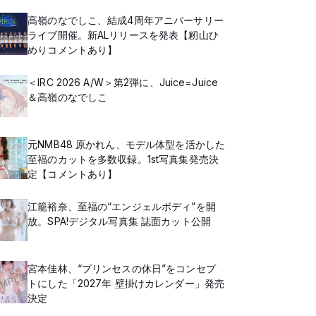
高嶺のなでしこ、結成4周年アニバーサリー
ライブ開催。新ALリリースを発表【籾山ひ
めりコメントあり】
＜IRC 2026 A/W＞第2弾に、Juice=Juice
＆高嶺のなでしこ
元NMB48 原かれん、モデル体型を活かした
至福のカットを多数収録。1st写真集発売決
定【コメントあり】
江籠裕奈、至福の“エンジェルボディ”を開
放。SPA!デジタル写真集 誌面カット公開
宮本佳林、“プリンセスの休日”をコンセプ
トにした「2027年 壁掛けカレンダー」発売
決定