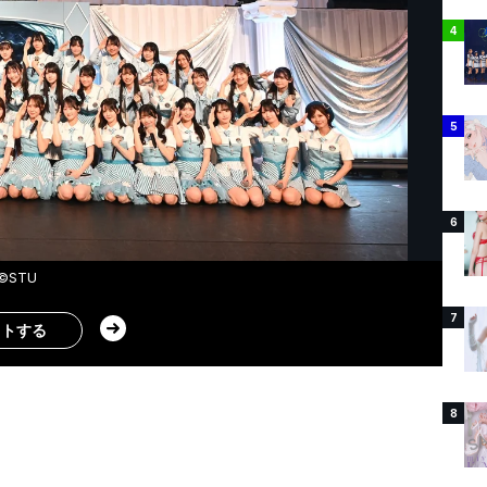
4
5
6
©STU
7
ストする
8