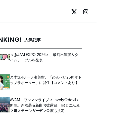
NKING!
人気記事
＜@JAM EXPO 2026＞、最終出演者＆タ
イムテーブルを発表
乃木坂46 一ノ瀬美空、「めんべい25周年ト
ップサポーター」に就任【コメントあり】
AVAM、ワンマンライブ＜Lovely♡devil＞
開催。新衣装＆新曲お披露目、1stミニAL＆
立川ステージガーデン公演も決定