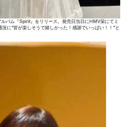
アルバム『Spirit』をリリース。発売日当日にHMV栄にてミ
況に“皆が楽しそうで嬉しかった！感謝でいっぱい！！”と