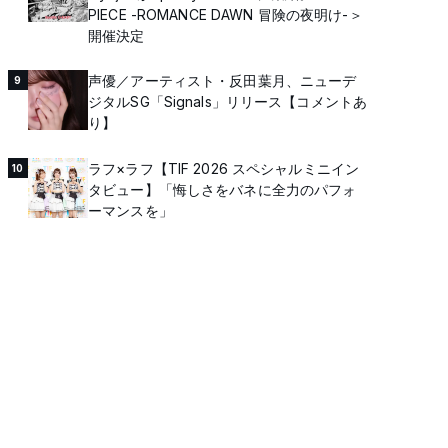
PIECE -ROMANCE DAWN 冒険の夜明け-＞
開催決定
声優／アーティスト・反田葉月、ニューデ
9
ジタルSG「Signals」リリース【コメントあ
り】
ラフ×ラフ【TIF 2026 スペシャルミニイン
10
タビュー】「悔しさをバネに全力のパフォ
ーマンスを」