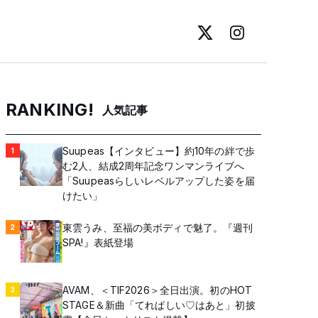
RANKING!
人気記事
Suupeas【インタビュー】約10年の絆で歩
1
む2人、結成2周年記念ワンマンライブへ
「Suupeasらしいレベルアップした姿を届
けたい」
東雲うみ、至福の美ボディで魅了。『週刊
2
SPA!』表紙登場
AVAM、＜TIF2026＞全日出演。初のHOT
3
STAGE＆新曲「てれぱしい♡はあと」初披