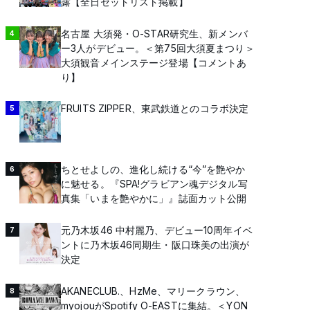
露【全日セットリスト掲載】
名古屋 大須発・O-STAR研究生、新メンバ
4
ー3人がデビュー。＜第75回大須夏まつり＞
大須観音メインステージ登場【コメントあ
り】
FRUITS ZIPPER、東武鉄道とのコラボ決定
5
ちとせよしの、進化し続ける“今”を艶やか
6
に魅せる。『SPA!グラビアン魂デジタル写
真集「いまを艶やかに」』誌面カット公開
元乃木坂46 中村麗乃、デビュー10周年イベ
7
ントに乃木坂46同期生・阪口珠美の出演が
決定
AKANECLUB.、HzMe、マリークラウン、
8
myojouがSpotify O-EASTに集結。＜YON