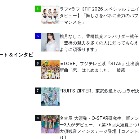
ラフ×ラフ【TIF 2026 スペシャルミニ
4
タビュー】「悔しさをバネに全力のパフ
ーマンスを」
桃月なしこ、豊橋観光アンバサダー就任
5
「豊橋の魅力を多くの人に知ってもらえ
ように頑張ります」
レポート＆インタビ
＝LOVE、フジテレビ系『STAR』生出
6
新曲「恋、はじめました。」披露
FRUITS ZIPPER、東武鉄道とのコラボ
7
名古屋 大須発・O-STAR研究生、新メ
8
ー3人がデビュー。＜第75回大須夏まつ
大須観音メインステージ登場【コメント
り】