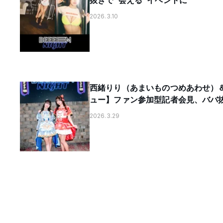
抜きで“会える”イベントに
2026.3.10
西緒りり（あまいものつめあわせ）＆緒方日
ュー】ファン参加型記者会見、ババ
2026.3.29