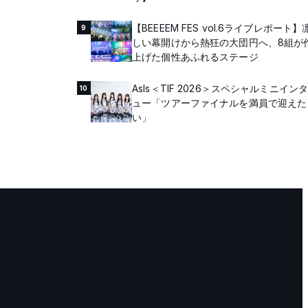
【BEEEEM FES vol.6ライブレポート】
9
しい幕開けから熱狂の大団円へ、8組が
上げた個性あふれるステージ
AsIs＜TIF 2026＞スペシャルミニイン
10
ュー「ツアーファイナルを満員で迎えた
い」