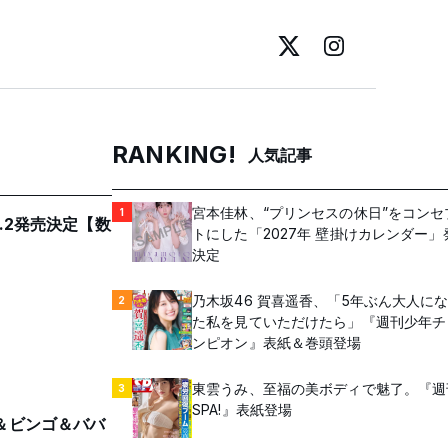
RANKING!
人気記事
宮本佳林、“プリンセスの休日”をコンセ
1
.2発売決定【数
トにした「2027年 壁掛けカレンダー」
決定
乃木坂46 賀喜遥香、「5年ぶん大人に
2
た私を見ていただけたら」『週刊少年チ
ンピオン』表紙＆巻頭登場
東雲うみ、至福の美ボディで魅了。『週
3
SPA!』表紙登場
ー＆ビンゴ＆ババ