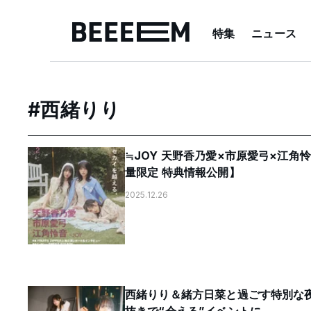
特集
ニュース
#
西緒りり
≒JOY 天野香乃愛×市原愛弓×江角
量限定 特典情報公開】
2025.12.26
西緒りり＆緒方日菜と過ごす特別な夜。