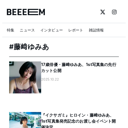
特集
ニュース
インタビュー
レポート
雑誌情報
#
藤﨑ゆみあ
17歳俳優・藤﨑ゆみあ、1st写真集の先行
カット公開
2025.10.22
『イクサガミ』ヒロイン・藤﨑ゆみあ、
1st写真集発売記念のお渡し会イベント開
催決定