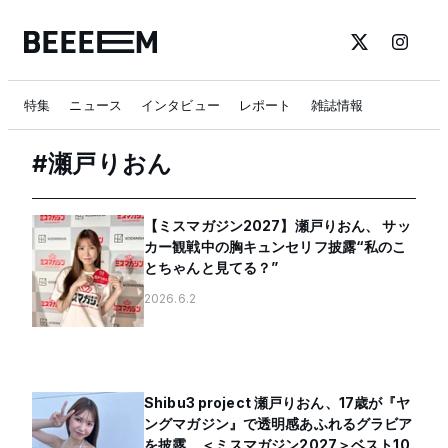
特集
ニュース
インタビュー
レポート
雑誌情報
#
瀬戸りおん
【ミスマガジン2027】瀬戸りおん、 サッ
カー観戦中の胸キュンセリフ披露“私のこ
とちゃんと見てる？”
2026.6.2
Shibu3 project 瀬戸りおん、17歳が『ヤ
ングマガジン』で透明感あふれるグラビア
を披露。＜ミスマガジン2027＞ベスト10